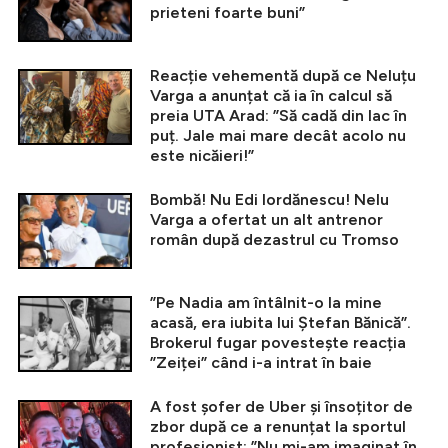
prieteni foarte buni”
Reacție vehementă după ce Neluțu
Varga a anunțat că ia în calcul să
preia UTA Arad: ”Să cadă din lac în
puț. Jale mai mare decât acolo nu
este nicăieri!”
Bombă! Nu Edi Iordănescu! Nelu
Varga a ofertat un alt antrenor
român după dezastrul cu Tromso
”Pe Nadia am întâlnit-o la mine
acasă, era iubita lui Ștefan Bănică”.
Brokerul fugar povestește reacția
”Zeiței” când i-a intrat în baie
A fost șofer de Uber și însoțitor de
zbor după ce a renunțat la sportul
profesionist: ”Nu mi-am imaginat în