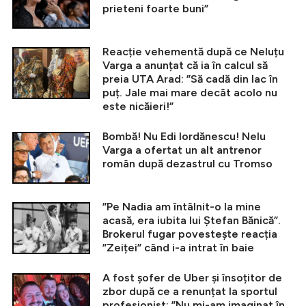
prieteni foarte buni”
Reacție vehementă după ce Neluțu
Varga a anunțat că ia în calcul să
preia UTA Arad: ”Să cadă din lac în
puț. Jale mai mare decât acolo nu
este nicăieri!”
Bombă! Nu Edi Iordănescu! Nelu
Varga a ofertat un alt antrenor
român după dezastrul cu Tromso
”Pe Nadia am întâlnit-o la mine
acasă, era iubita lui Ștefan Bănică”.
Brokerul fugar povestește reacția
”Zeiței” când i-a intrat în baie
A fost șofer de Uber și însoțitor de
zbor după ce a renunțat la sportul
profesionist: ”Nu mi-am imaginat în