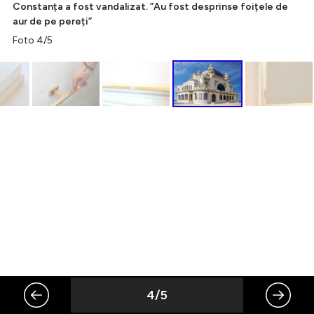
Constanța a fost vandalizat. ”Au fost desprinse foițele de
aur de pe pereți”
Foto 4/5
Intră în cont
Creează cont
4/5