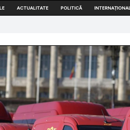
LE
ACTUALITATE
POLITICĂ
INTERNAȚIONA
ta datoriile de la ANAF. Angajații Poștei vor merge în numele Fis