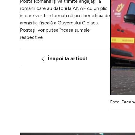
Poșta Română își va trimite angajații la
românii care au datorii la ANAF cu un plic
în care vor fi informați că pot beneficia de
amnistia fiscală a Guvernului Ciolacu.
Poștașii vor putea încasa sumele
respective.
Înapoi la articol
Foto:
Faceb