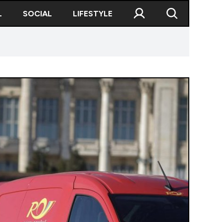
L
SOCIAL
LIFESTYLE
cului la datornici