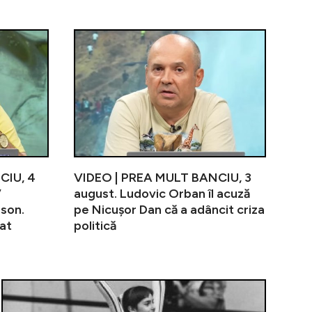
iAMnews.ro, 5 august, de la ora 20. Călin Georgescu ata
Electrica lansează programul ”Ținem România Aprinsă
VIDEO | PREA
CIU, 4
VIDEO | PREA MULT BANCIU, 3
”
august. Ludovic Orban îl acuză
rson.
pe Nicușor Dan că a adâncit criza
at
politică
vehementă după ce Neluțu Varga a anunțat că ia în calcul 
Bombă! Nu Ed