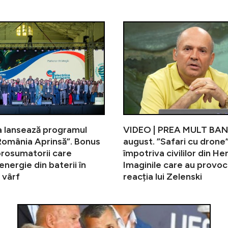
VIDEO | PREA MULT BANCIU, live pe 
a lansează programul
VIDEO | PREA MULT BAN
România Aprinsă”. Bonus
august. ”Safari cu drone
prosumatorii care
împotriva civililor din He
energie din baterii în
Imaginile care au provoc
 vârf
reacția lui Zelenski
Reacție 