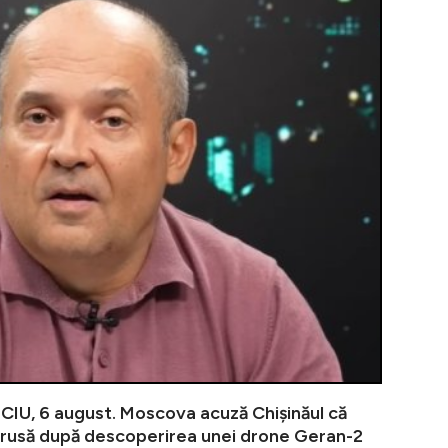
VIDEO | PREA
U, 6 august. Moscova acuză Chișinăul că
rusă după descoperirea unei drone Geran-2