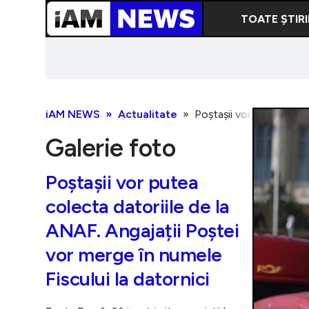
TOATE ȘTIRI
iAM NEWS
Actualitate
Poștașii vor putea colec
Galerie foto
Poștașii vor putea
colecta datoriile de la
ANAF. Angajații Poștei
vor merge în numele
Fiscului la datornici