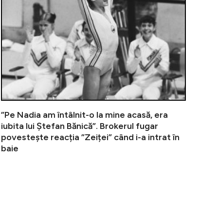
”Pe Nadia am întâlnit-o la mine acasă, era
iubita lui Ștefan Bănică”. Brokerul fugar
povestește reacția ”Zeiței” când i-a intrat în
baie
ofer de Uber și însoțitor de zbor după ce a renunțat la s