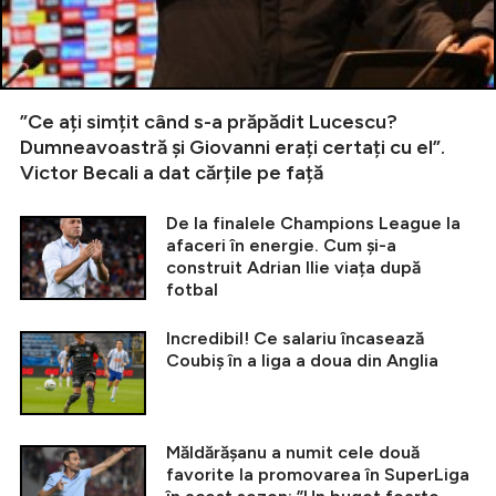
”Ce ați simțit când s-a prăpădit Lucescu?
Dumneavoastră și Giovanni erați certați cu el”.
Victor Becali a dat cărțile pe față
De la finalele Champions League la
afaceri în energie. Cum și-a
construit Adrian Ilie viața după
fotbal
Incredibil! Ce salariu încasează
Coubiș în a liga a doua din Anglia
Măldărășanu a numit cele două
favorite la promovarea în SuperLiga