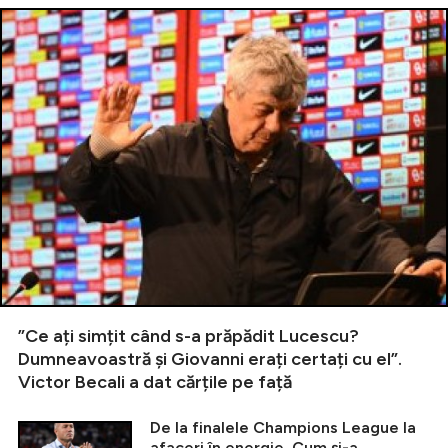
”Ce ați simțit când s-a prăpădit Lucescu?
Dumneavoastră și Giovanni erați certați cu el”.
Victor Becali a dat cărțile pe față
De la finalele Champions League la
afaceri în energie. Cum și-a