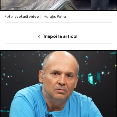
Foto:
captură video
| Horațiu Potra
Intră în cont
Creează cont
Înapoi la articol