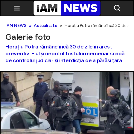
iAM NEWS
Actualitate
Horațiu Potra rămâne încă 30 de zile î
Galerie foto
Horațiu Potra rămâne încă 30 de zile în arest
preventiv. Fiul și nepotul fostului mercenar scapă
de controlul judiciar și interdicția de a părăsi țara
Exclusiv