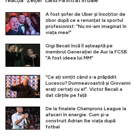
reacția ”Zeiței” când i-a intrat în baie
A fost șofer de Uber și însoțitor de
zbor după ce a renunțat la sportul
profesionist: ”Nu mi-am imaginat în
viața mea!”
Gigi Becali încă îl așteaptă pe
membrul Generației de Aur la FCSB:
”A fost ideea lui MM”
”Ce ați simțit când s-a prăpădit
Lucescu? Dumneavoastră și Giovanni
erați certați cu el”. Victor Becali a
dat cărțile pe față
De la finalele Champions League la
afaceri în energie. Cum și-a
construit Adrian Ilie viața după
fotbal