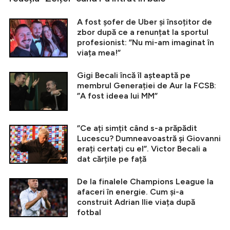
A fost șofer de Uber și însoțitor de
zbor după ce a renunțat la sportul
profesionist: ”Nu mi-am imaginat în
viața mea!”
Gigi Becali încă îl așteaptă pe
membrul Generației de Aur la FCSB:
”A fost ideea lui MM”
”Ce ați simțit când s-a prăpădit
Lucescu? Dumneavoastră și Giovanni
erați certați cu el”. Victor Becali a
dat cărțile pe față
De la finalele Champions League la
afaceri în energie. Cum și-a
construit Adrian Ilie viața după
fotbal