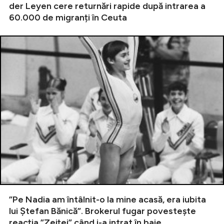
der Leyen cere returnări rapide după intrarea a
60.000 de migranți în Ceuta
”Pe Nadia am întâlnit-o la mine acasă, era iubita
lui Ștefan Bănică”. Brokerul fugar povestește
reacția ”Zeiței” când i-a intrat în baie