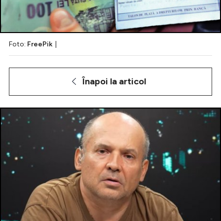
Foto:
FreePik
|
Intră în cont
Creează cont
Înapoi la articol