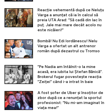
Reacție vehementă după ce Neluțu
Varga a anunțat că ia în calcul să
preia UTA Arad: ”Să cadă din lac în
puț. Jale mai mare decât acolo nu
este nicăieri!”
Bombă! Nu Edi Iordănescu! Nelu
Varga a ofertat un alt antrenor
român după dezastrul cu Tromso
”Pe Nadia am întâlnit-o la mine
acasă, era iubita lui Ștefan Bănică”.
Brokerul fugar povestește reacția
”Zeiței” când i-a intrat în baie
A fost șofer de Uber și însoțitor de
zbor după ce a renunțat la sportul
profesionist: ”Nu mi-am imaginat în
viața mea!”