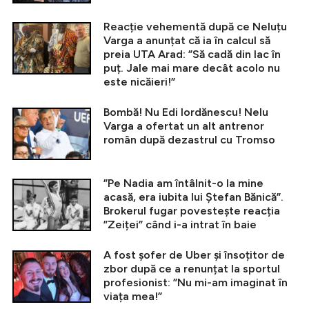
Reacție vehementă după ce Neluțu
Varga a anunțat că ia în calcul să
preia UTA Arad: ”Să cadă din lac în
puț. Jale mai mare decât acolo nu
este nicăieri!”
Bombă! Nu Edi Iordănescu! Nelu
Varga a ofertat un alt antrenor
român după dezastrul cu Tromso
”Pe Nadia am întâlnit-o la mine
acasă, era iubita lui Ștefan Bănică”.
Brokerul fugar povestește reacția
”Zeiței” când i-a intrat în baie
A fost șofer de Uber și însoțitor de
zbor după ce a renunțat la sportul
profesionist: ”Nu mi-am imaginat în
viața mea!”