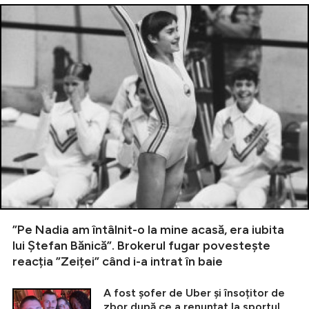
”Pe Nadia am întâlnit-o la mine acasă, era iubita
lui Ștefan Bănică”. Brokerul fugar povestește
reacția ”Zeiței” când i-a intrat în baie
A fost șofer de Uber și însoțitor de
zbor după ce a renunțat la sportul