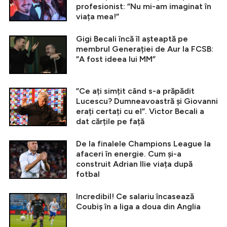
profesionist: ”Nu mi-am imaginat în
viața mea!”
Gigi Becali încă îl așteaptă pe
membrul Generației de Aur la FCSB:
”A fost ideea lui MM”
”Ce ați simțit când s-a prăpădit
Lucescu? Dumneavoastră și Giovanni
erați certați cu el”. Victor Becali a
dat cărțile pe față
De la finalele Champions League la
afaceri în energie. Cum și-a
construit Adrian Ilie viața după
fotbal
Incredibil! Ce salariu încasează
Coubiș în a liga a doua din Anglia