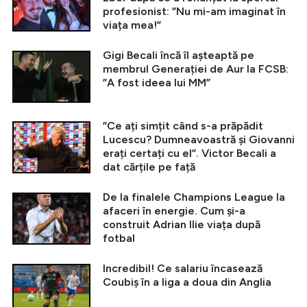
profesionist: ”Nu mi-am imaginat în
viața mea!”
Gigi Becali încă îl așteaptă pe
membrul Generației de Aur la FCSB:
”A fost ideea lui MM”
”Ce ați simțit când s-a prăpădit
Lucescu? Dumneavoastră și Giovanni
erați certați cu el”. Victor Becali a
dat cărțile pe față
De la finalele Champions League la
afaceri în energie. Cum și-a
construit Adrian Ilie viața după
fotbal
Incredibil! Ce salariu încasează
Coubiș în a liga a doua din Anglia