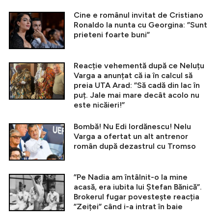
Cine e românul invitat de Cristiano
Ronaldo la nunta cu Georgina: ”Sunt
prieteni foarte buni”
Reacție vehementă după ce Neluțu
Varga a anunțat că ia în calcul să
preia UTA Arad: ”Să cadă din lac în
puț. Jale mai mare decât acolo nu
este nicăieri!”
Bombă! Nu Edi Iordănescu! Nelu
Varga a ofertat un alt antrenor
român după dezastrul cu Tromso
”Pe Nadia am întâlnit-o la mine
acasă, era iubita lui Ștefan Bănică”.
Brokerul fugar povestește reacția
”Zeiței” când i-a intrat în baie