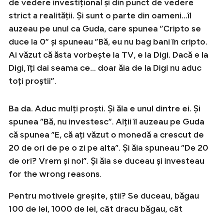
de vedere investițional și din punct de vedere
strict a realității. Și sunt o parte din oameni…îl
auzeau pe unul ca Guda, care spunea ”Cripto se
duce la 0” și spuneau ”Bă, eu nu bag bani în cripto.
Ai văzut că ăsta vorbește la TV, e la Digi. Dacă e la
Digi, îți dai seama ce… doar ăia de la Digi nu aduc
toți proștii”.
Ba da. Aduc mulți proști. Și ăla e unul dintre ei. Și
spunea ”Bă, nu investesc”. Alții îl auzeau pe Guda
că spunea ”E, că ați văzut o monedă a crescut de
20 de ori de pe o zi pe alta”. Și ăia spuneau ”De 20
de ori? Vrem și noi”. Și ăia se duceau și investeau
for the wrong reasons.
Pentru motivele greșite, știi? Se duceau, băgau
100 de lei, 1000 de lei, cât dracu băgau, cât