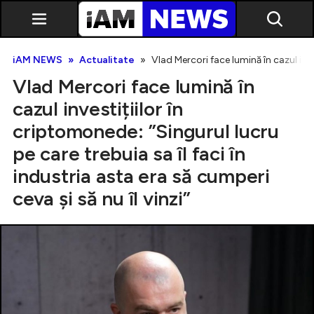
iAM NEWS
Actualitate
Vlad Mercori face lumină în cazul inves
Vlad Mercori face lumină în
cazul investițiilor în
criptomonede: ”Singurul lucru
pe care trebuia sa îl faci în
Exclusiv
industria asta era să cumperi
ceva și să nu îl vinzi”