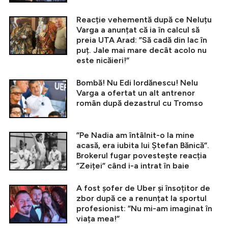
Reacție vehementă după ce Neluțu
Varga a anunțat că ia în calcul să
preia UTA Arad: ”Să cadă din lac în
puț. Jale mai mare decât acolo nu
este nicăieri!”
Bombă! Nu Edi Iordănescu! Nelu
Varga a ofertat un alt antrenor
român după dezastrul cu Tromso
”Pe Nadia am întâlnit-o la mine
acasă, era iubita lui Ștefan Bănică”.
Brokerul fugar povestește reacția
”Zeiței” când i-a intrat în baie
A fost șofer de Uber și însoțitor de
zbor după ce a renunțat la sportul
profesionist: ”Nu mi-am imaginat în
viața mea!”