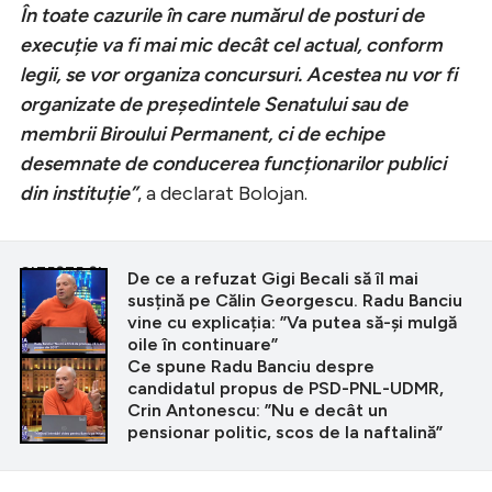
În toate cazurile în care numărul de posturi de
execuție va fi mai mic decât cel actual, conform
legii, se vor organiza concursuri. Acestea nu vor fi
organizate de președintele Senatului sau de
membrii Biroului Permanent, ci de echipe
desemnate de conducerea funcționarilor publici
din instituție”
, a declarat Bolojan.
CITEȘTE ȘI
De ce a refuzat Gigi Becali să îl mai
susțină pe Călin Georgescu. Radu Banciu
vine cu explicația: ”Va putea să-și mulgă
oile în continuare”
Ce spune Radu Banciu despre
candidatul propus de PSD-PNL-UDMR,
Crin Antonescu: ”Nu e decât un
pensionar politic, scos de la naftalină”