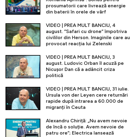
prosumatorii care livrează energie
din baterii în orele de vârf
VIDEO | PREA MULT BANCIU, 4
august. ”Safari cu drone” împotriva
civililor din Herson. Imaginile care au
provocat reacția lui Zelenski
VIDEO | PREA MULT BANCIU, 3
august. Ludovic Orban îl acuză pe
Nicușor Dan că a adâncit criza
politică
VIDEO | PREA MULT BANCIU, 31 iulie.
Ursula von der Leyen cere returnări
rapide după intrarea a 60.000 de
migranți în Ceuta
Alexandru Chiriță: „Nu avem nevoie
de încă o soluție. Avem nevoie de
patru ore”; Electrica lansează