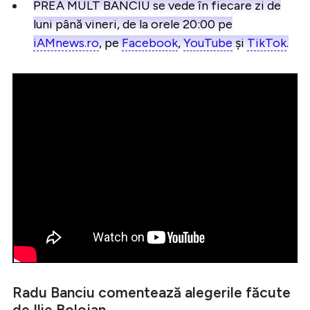
PREA MULT BANCIU se vede în fiecare zi de
luni până vineri, de la orele 20:00 pe
iAMnews.ro
, pe
Facebook
,
YouTube
și
TikTok
.
Radu Banciu comentează alegerile făcute
de Ilie Bolojan