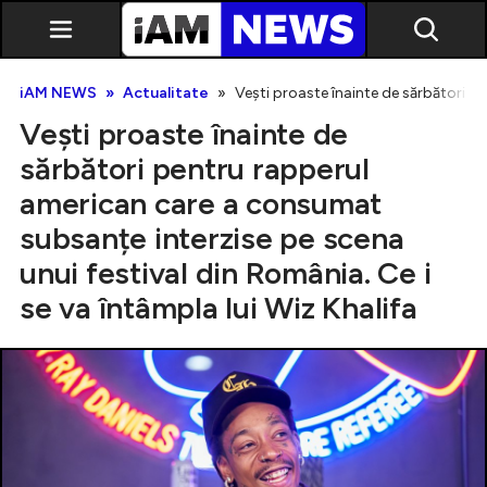
iAM NEWS
Actualitate
Vești proaste înainte de sărbători p
Vești proaste înainte de
sărbători pentru rapperul
american care a consumat
subsanțe interzise pe scena
Exclusiv
unui festival din România. Ce i
se va întâmpla lui Wiz Khalifa