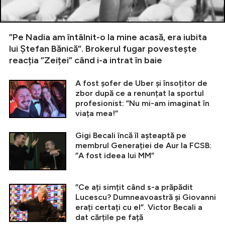
”Pe Nadia am întâlnit-o la mine acasă, era iubita
lui Ștefan Bănică”. Brokerul fugar povestește
reacția ”Zeiței” când i-a intrat în baie
A fost șofer de Uber și însoțitor de
zbor după ce a renunțat la sportul
profesionist: ”Nu mi-am imaginat în
viața mea!”
Gigi Becali încă îl așteaptă pe
membrul Generației de Aur la FCSB:
”A fost ideea lui MM”
”Ce ați simțit când s-a prăpădit
Lucescu? Dumneavoastră și Giovanni
erați certați cu el”. Victor Becali a
dat cărțile pe față