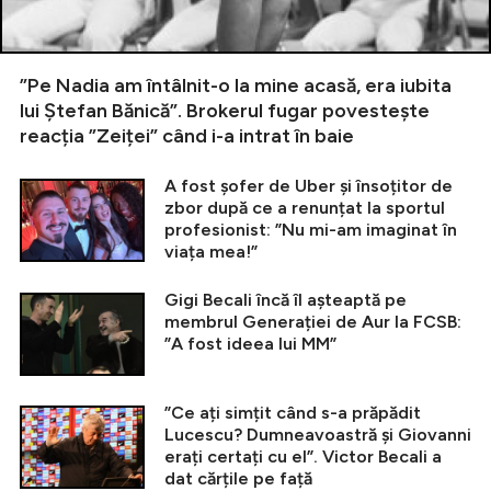
”Pe Nadia am întâlnit-o la mine acasă, era iubita
lui Ștefan Bănică”. Brokerul fugar povestește
reacția ”Zeiței” când i-a intrat în baie
A fost șofer de Uber și însoțitor de
zbor după ce a renunțat la sportul
profesionist: ”Nu mi-am imaginat în
viața mea!”
Gigi Becali încă îl așteaptă pe
membrul Generației de Aur la FCSB:
”A fost ideea lui MM”
”Ce ați simțit când s-a prăpădit
Lucescu? Dumneavoastră și Giovanni
erați certați cu el”. Victor Becali a
dat cărțile pe față