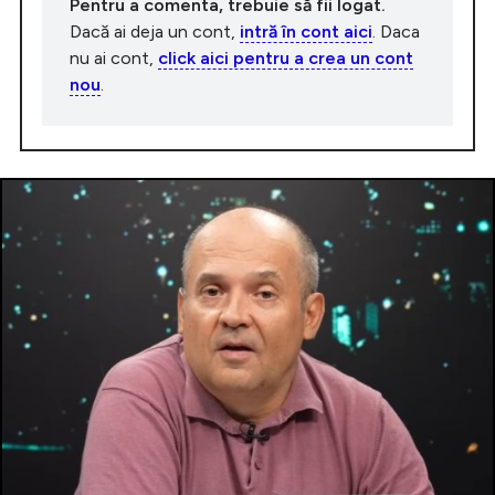
Pentru a comenta, trebuie să fii logat.
Dacă ai deja un cont,
intră în cont aici
. Daca
nu ai cont,
click aici pentru a crea un cont
nou
.