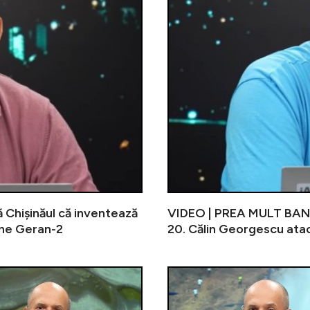
Chișinăul că inventează
VIDEO | PREA MULT BANCI
one Geran-2
20. Călin Georgescu atacă
Electrica lansează programul ”Ține