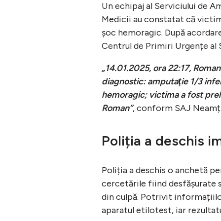
Un echipaj al Serviciului de A
Medicii au constatat că victi
șoc hemoragic. După acordarea
Centrul de Primiri Urgențe al 
„14.01.2025, ora 22:17, Roman 
diagnostic: amputaţie 1/3 infe
hemoragic; victima a fost pre
Roman”
, conform SAJ Neamț
Poliția a deschis 
Poliția a deschis o anchetă pe
cercetările fiind desfășurate 
din culpă. Potrivit informații
aparatul etilotest, iar rezulta