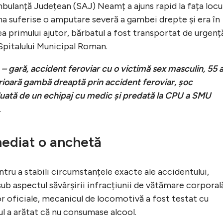
mbulanță Județean (SAJ) Neamț a ajuns rapid la fața locul
ma suferise o amputare severă a gambei drepte și era în
 primului ajutor, bărbatul a fost transportat de urgență
Spitalului Municipal Roman.
– gară, accident feroviar cu o victimă sex masculin, 55 a
rioară gambă dreaptă prin accident feroviar, şoc
luată de un echipaj cu medic şi predată la CPU a SMU
.
imediat o anchetă
ntru a stabili circumstanțele exacte ale accidentului,
sub aspectul săvârșirii infracțiunii de vătămare corporal
lor oficiale, mecanicul de locomotivă a fost testat cu
tul a arătat că nu consumase alcool.