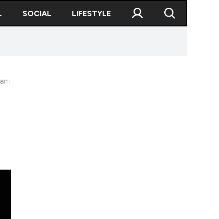
L
SOCIAL
LIFESTYLE
Oamenii legii au deschis o anchetă