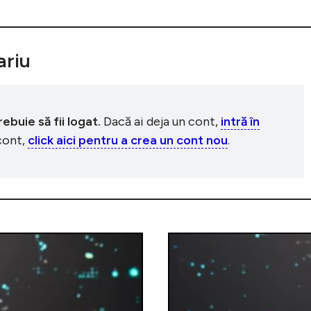
riu
buie să fii logat.
Dacă ai deja un cont,
intră în
 cont,
click aici pentru a crea un cont nou
.