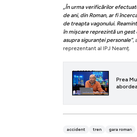
„În urma verificărilor efectuate
de ani, din Roman, ar fi încerca
de treapta vagonului. Reaminti
în mișcare reprezintă un gest
asupra siguranței personale”
,
reprezentant al IPJ Neamț.
CITEȘTE ȘI
Prea Mul
abordeaz
accident
tren
gara roman