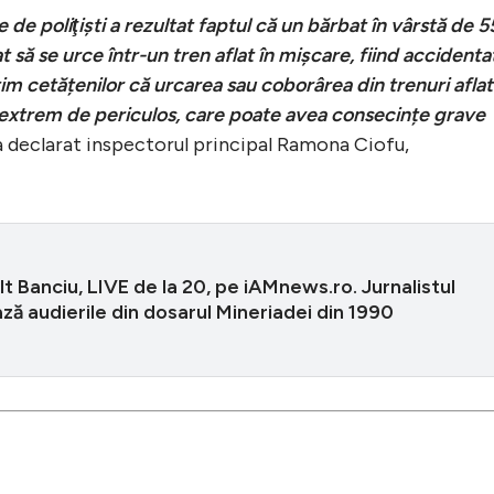
 de poliţişti a rezultat faptul că un bărbat în vârstă de 5
t să se urce într-un tren aflat în mişcare, fiind accidenta
m cetățenilor că urcarea sau coborârea din trenuri afla
 extrem de periculos, care poate avea consecințe grave
 a declarat inspectorul principal Ramona Ciofu,
t Banciu, LIVE de la 20, pe iAMnews.ro. Jurnalistul
ă audierile din dosarul Mineriadei din 1990