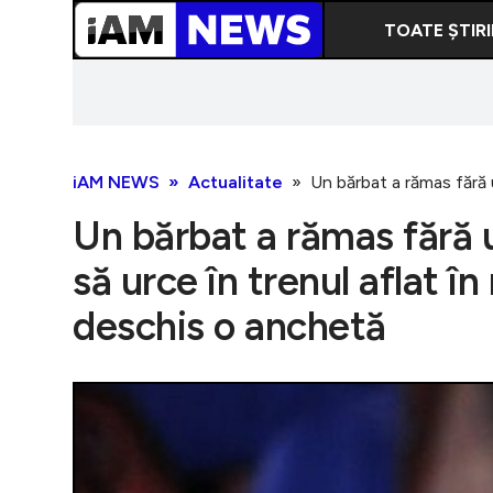
TOATE ȘTIRI
iAM NEWS
Actualitate
Un bărbat a rămas fără u
Un bărbat a rămas fără u
să urce în trenul aflat î
deschis o anchetă