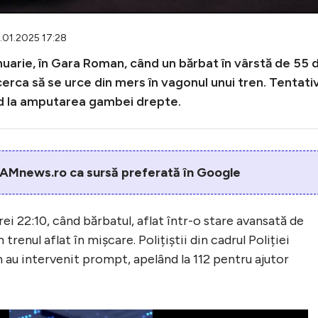
5.01.2025 17:28
anuarie, în Gara Roman, când un bărbat în vârstă de 55 
cerca să se urce din mers în vagonul unui tren. Tentati
nd la amputarea gambei drepte.
AMnews.ro ca sursă preferată în Google
orei 22:10, când bărbatul, aflat într-o stare avansată de
 trenul aflat în mișcare. Polițiștii din cadrul Poliției
au intervenit prompt, apelând la 112 pentru ajutor