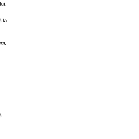
ui.
 la
ni,
ă