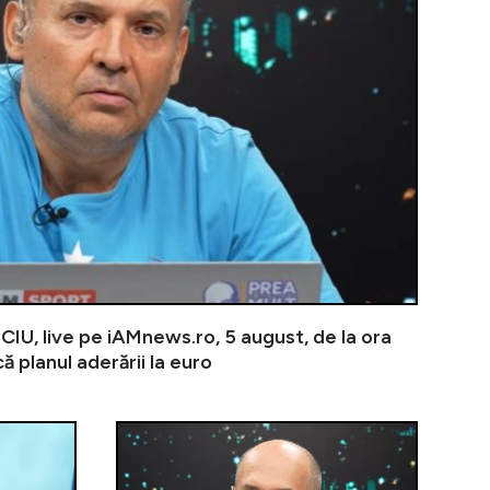
U, live pe iAMnews.ro, 5 august, de la ora
 planul aderării la euro
m România Aprinsă”. Bonus pentru prosumatorii care livr
VIDEO | PREA MULT BANCIU, 4 august. ”Safari cu dron
VIDEO | PREA