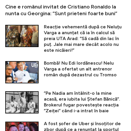
Cine e românul invitat de Cristiano Ronaldo la
nunta cu Georgina: ”Sunt prieteni foarte buni”
Reacție vehementă după ce Neluțu
Varga a anunțat că ia în calcul să
preia UTA Arad: ”Să cadă din lac în
puț. Jale mai mare decât acolo nu
este nicăieri!”
Bombă! Nu Edi Iordănescu! Nelu
Varga a ofertat un alt antrenor
român după dezastrul cu Tromso
”Pe Nadia am întâlnit-o la mine
acasă, era iubita lui Ștefan Bănică”.
Brokerul fugar povestește reacția
”Zeiței” când i-a intrat în baie
A fost șofer de Uber și însoțitor de
zbor după ce a renunțat la sportul