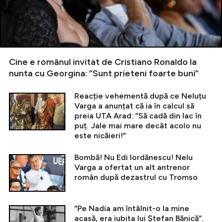
Cine e românul invitat de Cristiano Ronaldo la
nunta cu Georgina: ”Sunt prieteni foarte buni”
Reacție vehementă după ce Neluțu
Varga a anunțat că ia în calcul să
preia UTA Arad: ”Să cadă din lac în
puț. Jale mai mare decât acolo nu
este nicăieri!”
Bombă! Nu Edi Iordănescu! Nelu
Varga a ofertat un alt antrenor
român după dezastrul cu Tromso
”Pe Nadia am întâlnit-o la mine
acasă, era iubita lui Ștefan Bănică”.