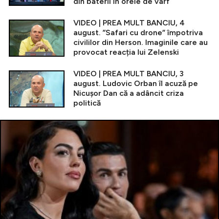
din baterii în orele de vârf
VIDEO | PREA MULT BANCIU, 4
august. ”Safari cu drone” împotriva
civililor din Herson. Imaginile care au
provocat reacția lui Zelenski
VIDEO | PREA MULT BANCIU, 3
august. Ludovic Orban îl acuză pe
Nicușor Dan că a adâncit criza
politică