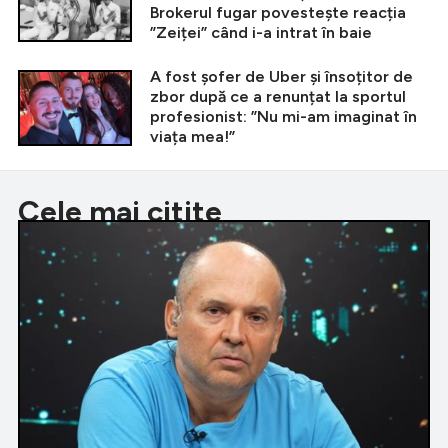
Brokerul fugar povestește reacția
”Zeiței” când i-a intrat în baie
A fost șofer de Uber și însoțitor de
zbor după ce a renunțat la sportul
profesionist: ”Nu mi-am imaginat în
viața mea!”
Cele mai citite