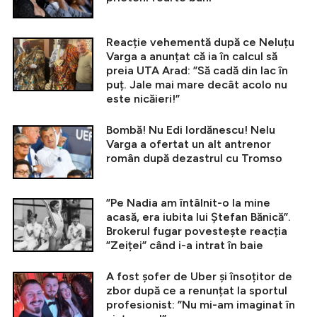
Reacție vehementă după ce Neluțu
Varga a anunțat că ia în calcul să
preia UTA Arad: ”Să cadă din lac în
puț. Jale mai mare decât acolo nu
este nicăieri!”
Bombă! Nu Edi Iordănescu! Nelu
Varga a ofertat un alt antrenor
român după dezastrul cu Tromso
”Pe Nadia am întâlnit-o la mine
acasă, era iubita lui Ștefan Bănică”.
Brokerul fugar povestește reacția
”Zeiței” când i-a intrat în baie
A fost șofer de Uber și însoțitor de
zbor după ce a renunțat la sportul
profesionist: ”Nu mi-am imaginat în