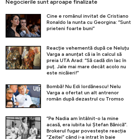
Negocierile sunt aproape finalizate
Cine e românul invitat de Cristiano
Ronaldo la nunta cu Georgina: ”Sunt
prieteni foarte buni”
Reacție vehementă după ce Neluțu
Varga a anunțat că ia în calcul să
preia UTA Arad: ”Să cadă din lac în
puț. Jale mai mare decât acolo nu
este nicăieri!”
Bombă! Nu Edi Iordănescu! Nelu
Varga a ofertat un alt antrenor
român după dezastrul cu Tromso
”Pe Nadia am întâlnit-o la mine
acasă, era iubita lui Ștefan Bănică”.
Brokerul fugar povestește reacția
”Zeiței” când i-a intrat în baie