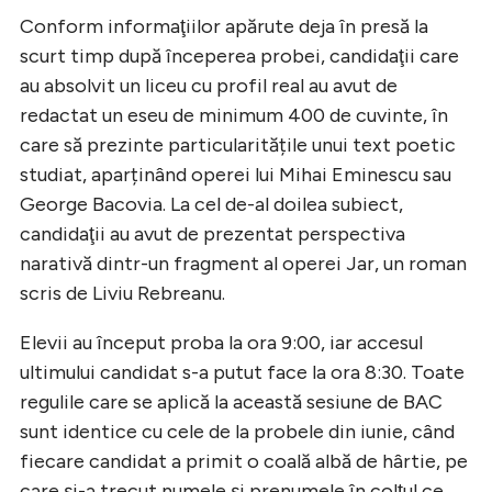
Conform informaţiilor apărute deja în presă la
scurt timp după începerea probei, candidaţii care
au absolvit un liceu cu profil real au avut de
redactat un eseu de minimum 400 de cuvinte, în
care să prezinte particularitățile unui text poetic
studiat, aparținând operei lui Mihai Eminescu sau
George Bacovia. La cel de-al doilea subiect,
candidaţii au avut de prezentat perspectiva
narativă dintr-un fragment al operei Jar, un roman
scris de Liviu Rebreanu.
Elevii au început proba la ora 9:00, iar accesul
ultimului candidat s-a putut face la ora 8:30. Toate
regulile care se aplică la această sesiune de BAC
sunt identice cu cele de la probele din iunie, când
fiecare candidat a primit o coală albă de hârtie, pe
care şi-a trecut numele şi prenumele în colţul ce