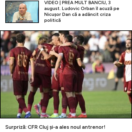
VIDEO | PREA MULT BANCIU, 3
august. Ludovic Orban îl acuză pe
Nicușor Dan că a adâncit criza
politică
Surpriză: CFR Cluj și-a ales noul antrenor!