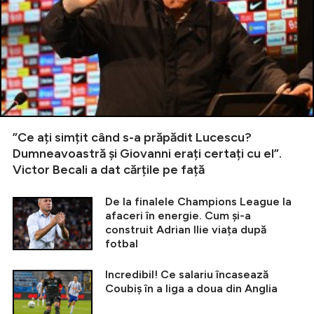
”Ce ați simțit când s-a prăpădit Lucescu?
Dumneavoastră și Giovanni erați certați cu el”.
Victor Becali a dat cărțile pe față
De la finalele Champions League la
afaceri în energie. Cum și-a
construit Adrian Ilie viața după
fotbal
Incredibil! Ce salariu încasează
Coubiș în a liga a doua din Anglia