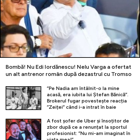
Bombă! Nu Edi Iordănescu! Nelu Varga a ofertat
un alt antrenor român după dezastrul cu Tromso
”Pe Nadia am întâlnit-o la mine
acasă, era iubita lui Ștefan Bănică”.
Brokerul fugar povestește reacția
”Zeiței” când i-a intrat în baie
A fost șofer de Uber și însoțitor de
zbor după ce a renunțat la sportul
profesionist: ”Nu mi-am imaginat în
viața mea!”