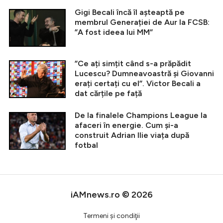
Gigi Becali încă îl așteaptă pe
membrul Generației de Aur la FCSB:
”A fost ideea lui MM”
”Ce ați simțit când s-a prăpădit
Lucescu? Dumneavoastră și Giovanni
erați certați cu el”. Victor Becali a
dat cărțile pe față
De la finalele Champions League la
afaceri în energie. Cum și-a
construit Adrian Ilie viața după
fotbal
iAMnews.ro © 2026
Termeni şi condiţii