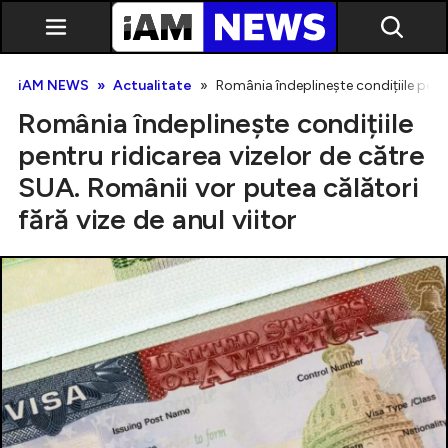
iAM NEWS
Actualitate
România îndeplinește condițiile pentr
România îndeplinește condițiile
pentru ridicarea vizelor de către
SUA. Românii vor putea călători
fără vize de anul viitor
Exclusiv