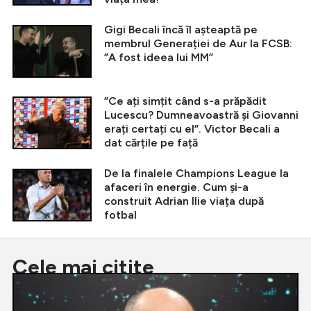
Gigi Becali încă îl așteaptă pe
membrul Generației de Aur la FCSB:
”A fost ideea lui MM”
”Ce ați simțit când s-a prăpădit
Lucescu? Dumneavoastră și Giovanni
erați certați cu el”. Victor Becali a
dat cărțile pe față
De la finalele Champions League la
afaceri în energie. Cum și-a
construit Adrian Ilie viața după
fotbal
Cele mai citite