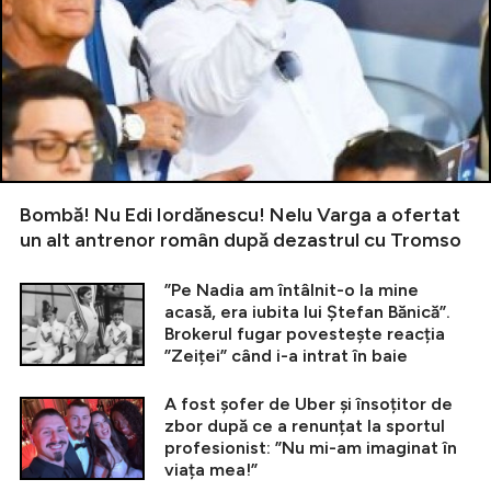
Bombă! Nu Edi Iordănescu! Nelu Varga a ofertat
un alt antrenor român după dezastrul cu Tromso
”Pe Nadia am întâlnit-o la mine
acasă, era iubita lui Ștefan Bănică”.
Brokerul fugar povestește reacția
”Zeiței” când i-a intrat în baie
A fost șofer de Uber și însoțitor de
zbor după ce a renunțat la sportul
profesionist: ”Nu mi-am imaginat în
viața mea!”