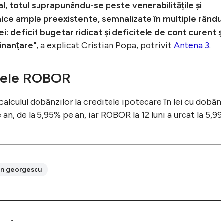
al, totul suprapunându-se peste venerabilitățile şi
ce ample preexistente, semnalizate în multiple rându
: deficit bugetar ridicat şi deficitele de cont curent ş
inanţare"
, a explicat Cristian Popa, potrivit
Antena 3
.
icele ROBOR
în calculul dobânzilor la creditele ipotecare în lei cu dobâ
e an, de la 5,95% pe an, iar ROBOR la 12 luni a urcat la 5,
in georgescu