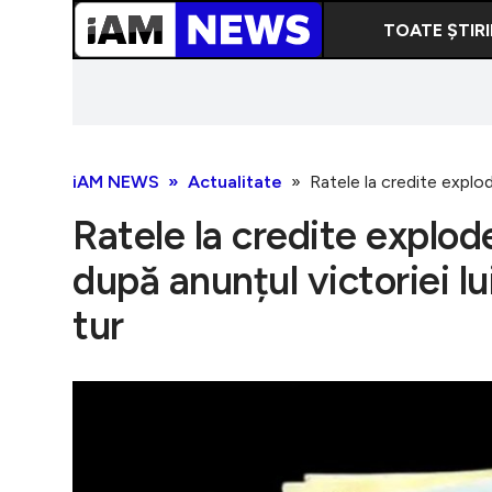
TOATE ȘTIRI
iAM NEWS
Actualitate
Ratele la credite explo
Ratele la credite explo
după anunțul victoriei l
tur