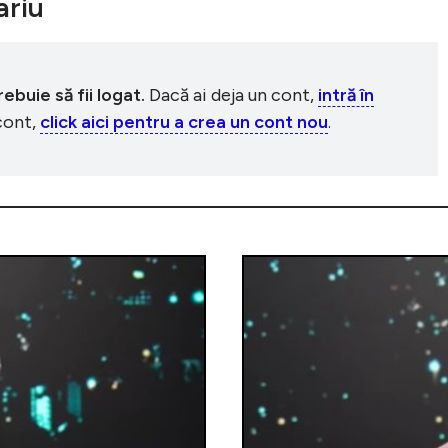
riu
buie să fii logat.
Dacă ai deja un cont,
intră în
 cont,
click aici pentru a crea un cont nou
.