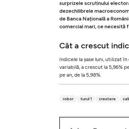
surprizele scrutinului elector
dezechilibrele macroeconomi
de Banca Națională a României
comercial mari, ce necesită f
Cât a crescut ind
Indicele la șase luni, utilizat 
variabilă, a crescut la 5,96% p
pe an, de la 5,98%.
robor
turul 1
crestere
cal