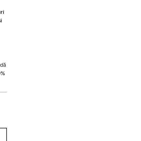
ri
i
ndă
99%