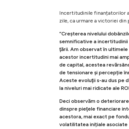
Incertitudinile finanțatorilor
zile, ca urmare a victoriei din 
”Creșterea nivelului dobânzilo
semnificative a incertitudinii ş
ţării. Am observat în ultimele
acestor incertitudini mai amp
de capital, acestea revărsându
de tensionare şi percepție în
Aceste evoluţii s-au dus pe do
la niveluri mai ridicate ale R
Deci observăm o deteriorare/
dinspre pieţele financiare int
acestora, mai exact pe fondul 
volatilitatea inițiale asociat