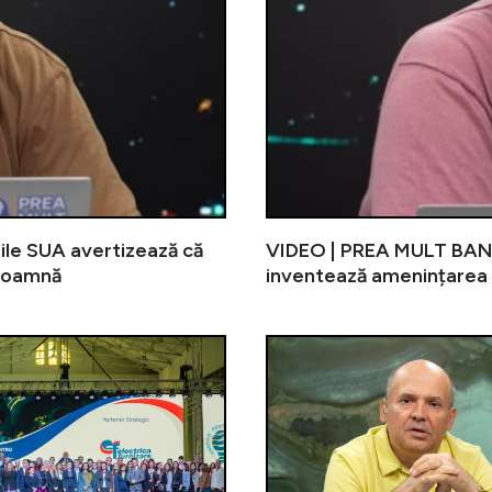
ile SUA avertizează că
VIDEO | PREA MULT BANCI
 toamnă
inventează amenințarea 
VIDEO | PREA MULT BANCIU, live pe 