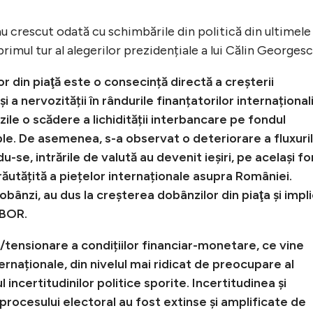
 au crescut odată cu schimbările din politică din ultimele
primul tur al alegerilor prezidențiale a lui Călin Georgesc
r din piaţă este o consecință directă a creşterii
i a nervozității în rândurile finanțatorilor internaționali
 zile o scădere a lichidității interbancare pe fondul
le. De asemenea, s-a observat o deteriorare a fluxuri
-se, intrările de valută au devenit ieşiri, pe acelaşi f
răutățită a piețelor internaționale asupra României.
bânzi, au dus la creșterea dobânzilor din piaţa şi impli
OBOR.
tensionare a condițiilor financiar-monetare, ce vine
ernaționale, din nivelul mai ridicat de preocupare al
incertitudinilor politice sporite. Incertitudinea şi
e procesului electoral au fost extinse şi amplificate de