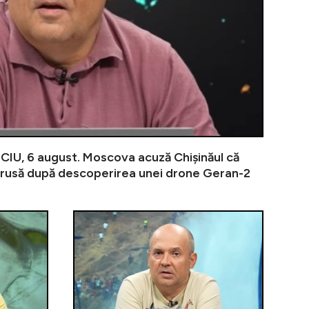
U, 6 august. Moscova acuză Chișinăul că
rusă după descoperirea unei drone Geran-2
iAMnews.ro, 5 august, de la ora 20. Călin Georgescu ata
Electrica lansează programul ”Ținem România Aprinsă
VIDEO | PREA