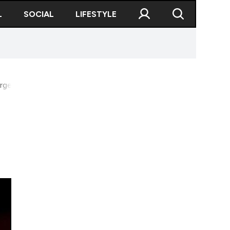
L
SOCIAL
LIFESTYLE
rgescu din primul tur