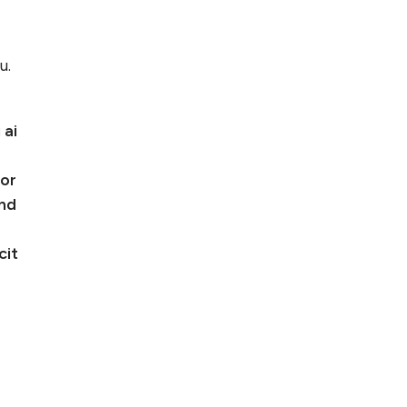
u.
 ai
lor
ond
cit