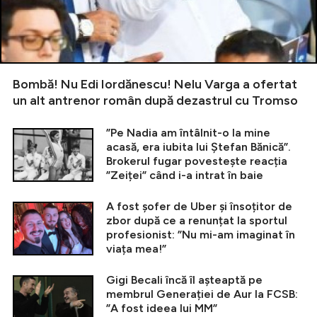
Bombă! Nu Edi Iordănescu! Nelu Varga a ofertat
un alt antrenor român după dezastrul cu Tromso
”Pe Nadia am întâlnit-o la mine
acasă, era iubita lui Ștefan Bănică”.
Brokerul fugar povestește reacția
”Zeiței” când i-a intrat în baie
A fost șofer de Uber și însoțitor de
zbor după ce a renunțat la sportul
profesionist: ”Nu mi-am imaginat în
viața mea!”
Gigi Becali încă îl așteaptă pe
membrul Generației de Aur la FCSB:
”A fost ideea lui MM”