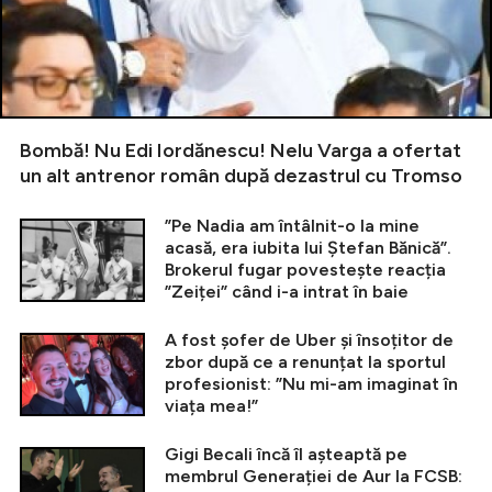
Bombă! Nu Edi Iordănescu! Nelu Varga a ofertat
un alt antrenor român după dezastrul cu Tromso
”Pe Nadia am întâlnit-o la mine
acasă, era iubita lui Ștefan Bănică”.
Brokerul fugar povestește reacția
”Zeiței” când i-a intrat în baie
A fost șofer de Uber și însoțitor de
zbor după ce a renunțat la sportul
profesionist: ”Nu mi-am imaginat în
viața mea!”
Gigi Becali încă îl așteaptă pe
membrul Generației de Aur la FCSB: