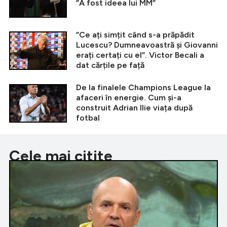
”A fost ideea lui MM”
”Ce ați simțit când s-a prăpădit
Lucescu? Dumneavoastră și Giovanni
erați certați cu el”. Victor Becali a
dat cărțile pe față
De la finalele Champions League la
afaceri în energie. Cum și-a
construit Adrian Ilie viața după
fotbal
Cele mai citite