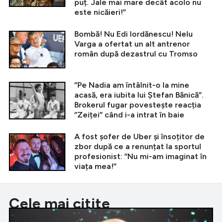
puț. Jale mai mare decât acolo nu
este nicăieri!”
Bombă! Nu Edi Iordănescu! Nelu
Varga a ofertat un alt antrenor
român după dezastrul cu Tromso
”Pe Nadia am întâlnit-o la mine
acasă, era iubita lui Ștefan Bănică”.
Brokerul fugar povestește reacția
”Zeiței” când i-a intrat în baie
A fost șofer de Uber și însoțitor de
zbor după ce a renunțat la sportul
profesionist: ”Nu mi-am imaginat în
viața mea!”
Cele mai citite