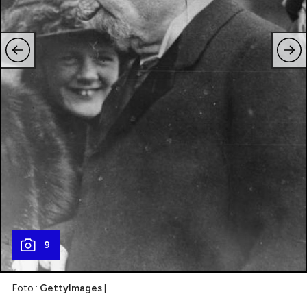
9
Foto :
GettyImages
|