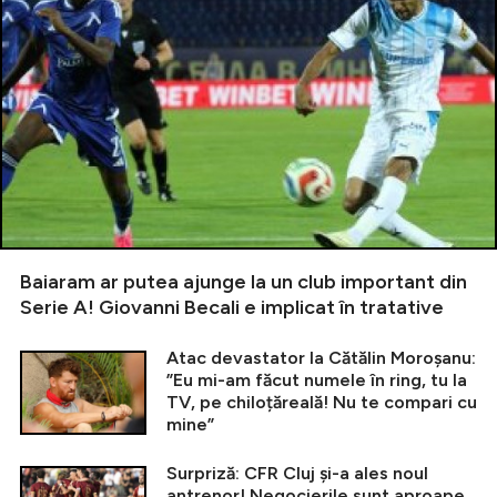
Baiaram ar putea ajunge la un club important din
Serie A! Giovanni Becali e implicat în tratative
Atac devastator la Cătălin Moroșanu:
”Eu mi-am făcut numele în ring, tu la
TV, pe chiloțăreală! Nu te compari cu
mine”
Surpriză: CFR Cluj și-a ales noul
antrenor! Negocierile sunt aproape