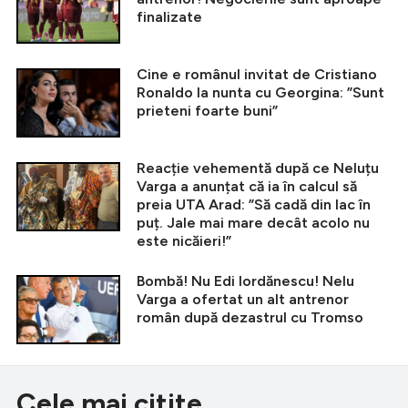
finalizate
Cine e românul invitat de Cristiano
Ronaldo la nunta cu Georgina: ”Sunt
prieteni foarte buni”
Reacție vehementă după ce Neluțu
Varga a anunțat că ia în calcul să
preia UTA Arad: ”Să cadă din lac în
puț. Jale mai mare decât acolo nu
este nicăieri!”
Bombă! Nu Edi Iordănescu! Nelu
Varga a ofertat un alt antrenor
român după dezastrul cu Tromso
Cele mai citite