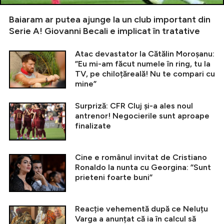
Baiaram ar putea ajunge la un club important din
Serie A! Giovanni Becali e implicat în tratative
Atac devastator la Cătălin Moroșanu:
”Eu mi-am făcut numele în ring, tu la
TV, pe chiloțăreală! Nu te compari cu
mine”
Surpriză: CFR Cluj și-a ales noul
antrenor! Negocierile sunt aproape
finalizate
Cine e românul invitat de Cristiano
Ronaldo la nunta cu Georgina: ”Sunt
prieteni foarte buni”
Reacție vehementă după ce Neluțu
Varga a anunțat că ia în calcul să