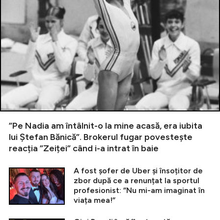
”Pe Nadia am întâlnit-o la mine acasă, era iubita
lui Ștefan Bănică”. Brokerul fugar povestește
reacția ”Zeiței” când i-a intrat în baie
A fost șofer de Uber și însoțitor de
zbor după ce a renunțat la sportul
profesionist: ”Nu mi-am imaginat în
viața mea!”