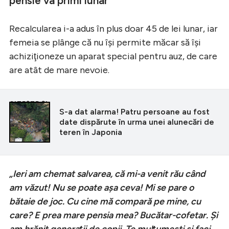
pensie va primi lunar
Recalcularea i-a adus în plus doar 45 de lei lunar, iar
femeia se plânge că nu își permite măcar să își
achiziţioneze un aparat special pentru auz, de care
are atât de mare nevoie.
CITEȘTE ȘI
S-a dat alarma! Patru persoane au fost
date dispărute în urma unei alunecări de
teren în Japonia
„Ieri am chemat salvarea, că mi-a venit rău când
am văzut! Nu se poate aşa ceva! Mi se pare o
bătaie de joc. Cu cine mă compară pe mine, cu
care? E prea mare pensia mea? Bucătar-cofetar. Şi
am hrănit generaţii de copii. Te mulţumeşti şi faci