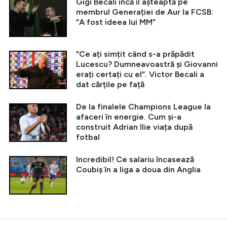
Gigi Becali încă îl așteaptă pe
membrul Generației de Aur la FCSB:
”A fost ideea lui MM”
”Ce ați simțit când s-a prăpădit
Lucescu? Dumneavoastră și Giovanni
erați certați cu el”. Victor Becali a
dat cărțile pe față
De la finalele Champions League la
afaceri în energie. Cum și-a
construit Adrian Ilie viața după
fotbal
Incredibil! Ce salariu încasează
Coubiș în a liga a doua din Anglia