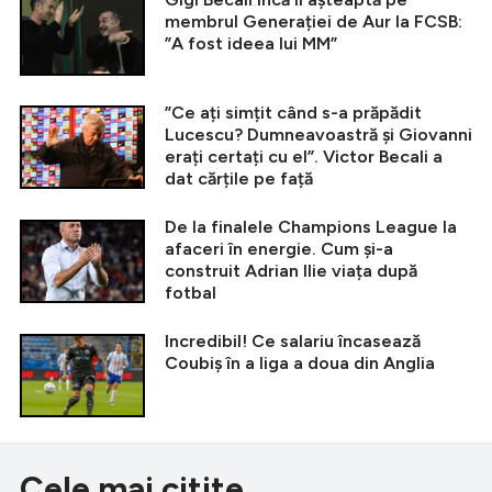
membrul Generației de Aur la FCSB:
”A fost ideea lui MM”
”Ce ați simțit când s-a prăpădit
Lucescu? Dumneavoastră și Giovanni
erați certați cu el”. Victor Becali a
dat cărțile pe față
De la finalele Champions League la
afaceri în energie. Cum și-a
construit Adrian Ilie viața după
fotbal
Incredibil! Ce salariu încasează
Coubiș în a liga a doua din Anglia
Cele mai citite