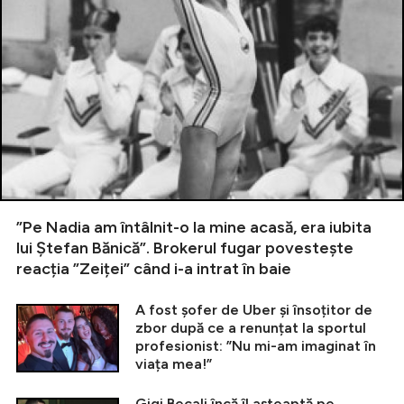
”Pe Nadia am întâlnit-o la mine acasă, era iubita
lui Ștefan Bănică”. Brokerul fugar povestește
reacția ”Zeiței” când i-a intrat în baie
A fost șofer de Uber și însoțitor de
zbor după ce a renunțat la sportul
profesionist: ”Nu mi-am imaginat în
viața mea!”
Gigi Becali încă îl așteaptă pe