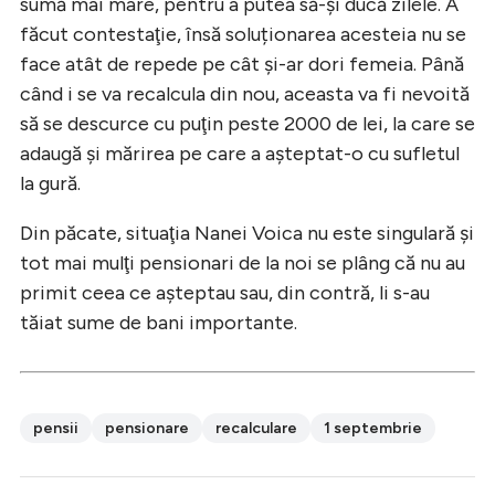
sumă mai mare, pentru a putea să-şi ducă zilele. A
făcut contestaţie, însă soluționarea acesteia nu se
face atât de repede pe cât şi-ar dori femeia. Până
când i se va recalcula din nou, aceasta va fi nevoită
să se descurce cu puţin peste 2000 de lei, la care se
adaugă şi mărirea pe care a aşteptat-o cu sufletul
la gură.
Din păcate, situaţia Nanei Voica nu este singulară şi
tot mai mulţi pensionari de la noi se plâng că nu au
primit ceea ce aşteptau sau, din contră, li s-au
tăiat sume de bani importante.
pensii
pensionare
recalculare
1 septembrie