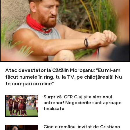
Atac devastator la Cătălin Moroșanu: ”Eu mi-am
făcut numele în ring, tu la TV, pe chiloțăreală! Nu
te compari cu mine”
Surpriză: CFR Cluj și-a ales noul
antrenor! Negocierile sunt aproape
finalizate
Cine e românul invitat de Cristiano