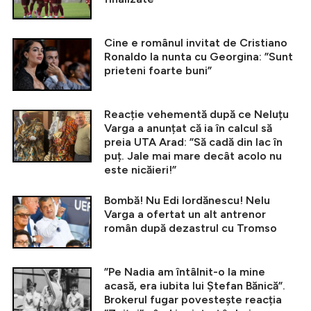
Cine e românul invitat de Cristiano
Ronaldo la nunta cu Georgina: ”Sunt
prieteni foarte buni”
Reacție vehementă după ce Neluțu
Varga a anunțat că ia în calcul să
preia UTA Arad: ”Să cadă din lac în
puț. Jale mai mare decât acolo nu
este nicăieri!”
Bombă! Nu Edi Iordănescu! Nelu
Varga a ofertat un alt antrenor
român după dezastrul cu Tromso
”Pe Nadia am întâlnit-o la mine
acasă, era iubita lui Ștefan Bănică”.
Brokerul fugar povestește reacția