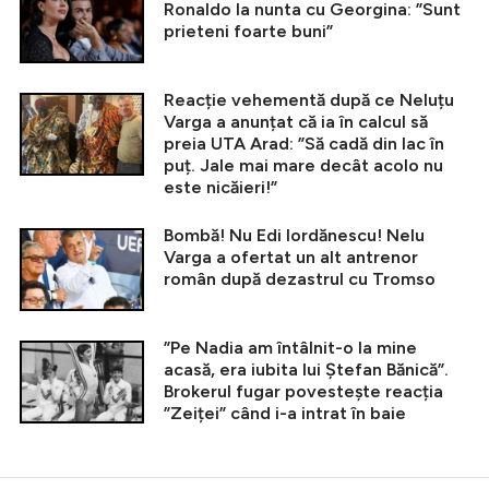
Ronaldo la nunta cu Georgina: ”Sunt
prieteni foarte buni”
Reacție vehementă după ce Neluțu
Varga a anunțat că ia în calcul să
preia UTA Arad: ”Să cadă din lac în
puț. Jale mai mare decât acolo nu
este nicăieri!”
Bombă! Nu Edi Iordănescu! Nelu
Varga a ofertat un alt antrenor
român după dezastrul cu Tromso
”Pe Nadia am întâlnit-o la mine
acasă, era iubita lui Ștefan Bănică”.
Brokerul fugar povestește reacția
”Zeiței” când i-a intrat în baie