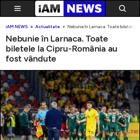
iAM NEWS
Actualitate
Nebunie în Larnaca. Toate biletele 
Nebunie în Larnaca. Toate
biletele la Cipru-România au
fost vândute
Exclusiv