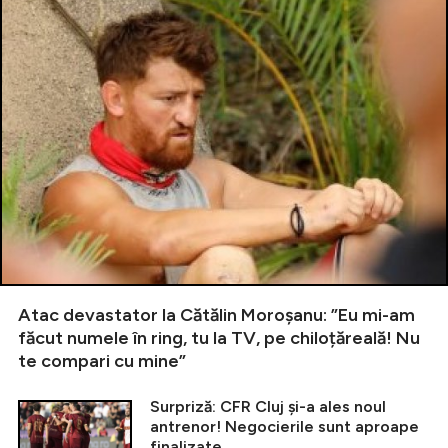
Atac devastator la Cătălin Moroșanu: ”Eu mi-am
făcut numele în ring, tu la TV, pe chiloțăreală! Nu
te compari cu mine”
Surpriză: CFR Cluj și-a ales noul
antrenor! Negocierile sunt aproape
finalizate