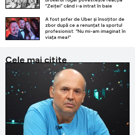
”Zeiței” când i-a intrat în baie
A fost șofer de Uber și însoțitor de
zbor după ce a renunțat la sportul
profesionist: ”Nu mi-am imaginat în
viața mea!”
Cele mai citite