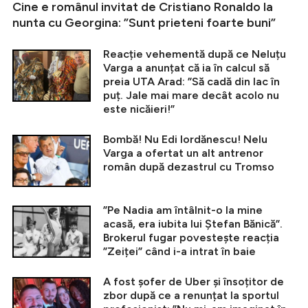
Cine e românul invitat de Cristiano Ronaldo la
nunta cu Georgina: ”Sunt prieteni foarte buni”
Reacție vehementă după ce Neluțu
Varga a anunțat că ia în calcul să
preia UTA Arad: ”Să cadă din lac în
puț. Jale mai mare decât acolo nu
este nicăieri!”
Bombă! Nu Edi Iordănescu! Nelu
Varga a ofertat un alt antrenor
român după dezastrul cu Tromso
”Pe Nadia am întâlnit-o la mine
acasă, era iubita lui Ștefan Bănică”.
Brokerul fugar povestește reacția
”Zeiței” când i-a intrat în baie
A fost șofer de Uber și însoțitor de
zbor după ce a renunțat la sportul