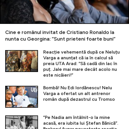
Cine e românul invitat de Cristiano Ronaldo la
nunta cu Georgina: ”Sunt prieteni foarte buni”
Reacție vehementă după ce Neluțu
Varga a anunțat că ia în calcul să
preia UTA Arad: ”Să cadă din lac în
puț. Jale mai mare decât acolo nu
este nicăieri!”
Bombă! Nu Edi Iordănescu! Nelu
Varga a ofertat un alt antrenor
român după dezastrul cu Tromso
”Pe Nadia am întâlnit-o la mine
acasă, era iubita lui Ștefan Bănică”.
Brokerul fugar povestește reacția