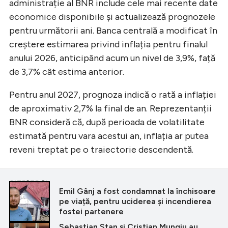
administrație al BNR include cele mai recente date
economice disponibile și actualizează prognozele
pentru următorii ani. Banca centrală a modificat în
creștere estimarea privind inflația pentru finalul
anului 2026, anticipând acum un nivel de 3,9%, față
de 3,7% cât estima anterior.
Pentru anul 2027, prognoza indică o rată a inflației
de aproximativ 2,7% la final de an. Reprezentanții
BNR consideră că, după perioada de volatilitate
estimată pentru vara acestui an, inflația ar putea
reveni treptat pe o traiectorie descendentă.
CITEȘTE ȘI
Emil Gânj a fost condamnat la închisoare
pe viață, pentru uciderea și incendierea
fostei partenere
Sebastian Stan și Cristian Mungiu au