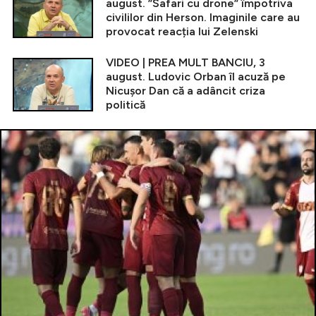
august. ”Safari cu drone” împotriva
civililor din Herson. Imaginile care au
provocat reacția lui Zelenski
VIDEO | PREA MULT BANCIU, 3
august. Ludovic Orban îl acuză pe
Nicușor Dan că a adâncit criza
politică