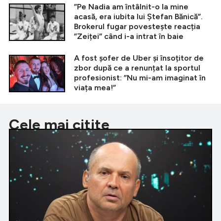
”Pe Nadia am întâlnit-o la mine
acasă, era iubita lui Ștefan Bănică”.
Brokerul fugar povestește reacția
”Zeiței” când i-a intrat în baie
A fost șofer de Uber și însoțitor de
zbor după ce a renunțat la sportul
profesionist: ”Nu mi-am imaginat în
viața mea!”
Cele mai citite