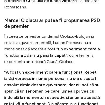
o decizie a CPN-ului de lunea viitoare”
, a declarat
Romașcanu.
Marcel Ciolacu ar putea fi propunerea PSD
de premier
În ceea ce privește tandemul Ciolacu-Bolojan și
rotativa guvernamentală, Lucian Romașcanu a
menționat că acesta a fost
”un experiment care a
funcționat, dar nu până la capăt”
, cu referire la
experiența anterioară Ciucă-Ciolacu.
”A fost un experiment care a funcționat. Repet,
iarăși vorbesc în nume personal, nu s-a discutat
absolut nimic despre guvernare, dar nu pot să nu
spun că un fenomen pe care lumea îl privea cu
îndoială la momentul respectiv, și anume această
rotativă, a funcționat. Din păcate, n-a funcționat