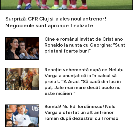
Surpriză: CFR Cluj și-a ales noul antrenor!
Negocierile sunt aproape finalizate
Cine e românul invitat de Cristiano
Ronaldo la nunta cu Georgina: ”Sunt
prieteni foarte buni”
Reacție vehementă după ce Neluțu
Varga a anunțat că ia în calcul să
preia UTA Arad: ”Să cadă din lac în
puț. Jale mai mare decât acolo nu
este nicăieri!”
Bombă! Nu Edi Iordănescu! Nelu
Varga a ofertat un alt antrenor
român după dezastrul cu Tromso