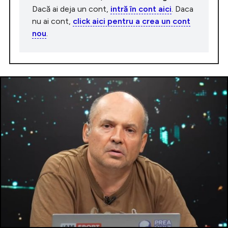
Dacă ai deja un cont,
intră în cont aici
. Daca
nu ai cont,
click aici pentru a crea un cont
nou
.