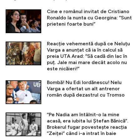
Cine e românul invitat de Cristiano
Ronaldo la nunta cu Georgina: ”Sunt
prieteni foarte buni”
Reacție vehementă după ce Neluțu
Varga a anunțat că ia în calcul să
preia UTA Arad: ”Să cadă din lac în
puț. Jale mai mare decât acolo nu
este nicăieri!”
Bombă! Nu Edi Iordănescu! Nelu
Varga a ofertat un alt antrenor
român după dezastrul cu Tromso
”Pe Nadia am întâlnit-o la mine
acasă, era iubita lui Ștefan Bănică”.
Brokerul fugar povestește reacția
”Zeiței” când i-a intrat în baie