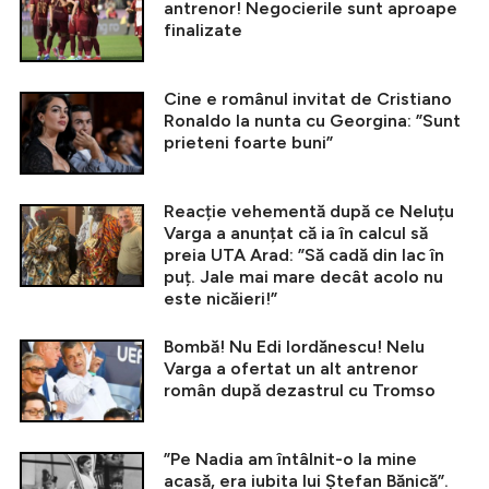
antrenor! Negocierile sunt aproape
finalizate
Cine e românul invitat de Cristiano
Ronaldo la nunta cu Georgina: ”Sunt
prieteni foarte buni”
Reacție vehementă după ce Neluțu
Varga a anunțat că ia în calcul să
preia UTA Arad: ”Să cadă din lac în
puț. Jale mai mare decât acolo nu
este nicăieri!”
Bombă! Nu Edi Iordănescu! Nelu
Varga a ofertat un alt antrenor
român după dezastrul cu Tromso
”Pe Nadia am întâlnit-o la mine
acasă, era iubita lui Ștefan Bănică”.