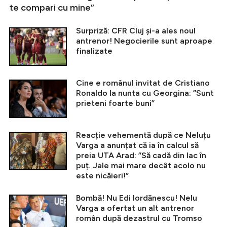
te compari cu mine”
Surpriză: CFR Cluj și-a ales noul
antrenor! Negocierile sunt aproape
finalizate
Cine e românul invitat de Cristiano
Ronaldo la nunta cu Georgina: ”Sunt
prieteni foarte buni”
Reacție vehementă după ce Neluțu
Varga a anunțat că ia în calcul să
preia UTA Arad: ”Să cadă din lac în
puț. Jale mai mare decât acolo nu
este nicăieri!”
Bombă! Nu Edi Iordănescu! Nelu
Varga a ofertat un alt antrenor
român după dezastrul cu Tromso