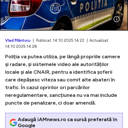
Intră în cont
Creează cont
Vlad Măntoiu
| Publicat: 14.10.2025 14:22 | Actualizat:
14.10.2025 14:28
Poliția va putea utiliza, pe lângă propriile camere
și radare, și sistemele video ale autorităților
locale și ale CNAIR, pentru a identifica șoferii
care depășesc viteza sau comit alte abateri în
trafic. În cazul opririlor ori parcărilor
neregulamentare, sancțiunea nu va mai include
puncte de penalizare, ci doar amendă.
Adaugă iAMnews.ro ca sursă preferată în
Google