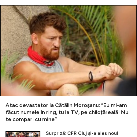
Atac devastator la Cătălin Moroșanu: ”Eu mi-am
făcut numele în ring, tu la TV, pe chiloțăreală! Nu
te compari cu mine”
Surpriză: CFR Cluj și-a ales noul