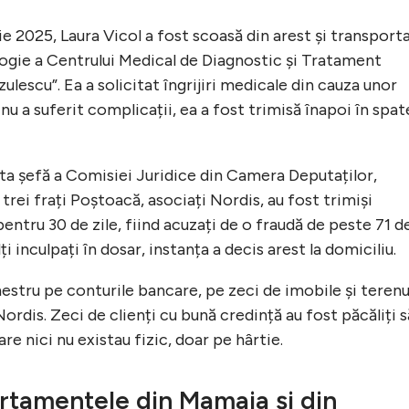
ie 2025, Laura Vicol a fost scoasă din arest și transport
logie a Centrului Medical de Diagnostic și Tratament
lescu”. Ea a solicitat îngrijiri medicale din cauza unor
u a suferit complicații, ea a fost trimisă înapoi în spat
ta șefă a Comisiei Juridice din Camera Deputaților,
i trei frați Poștoacă, asociați Nordis, au fost trimiși
pentru 30 de zile, fiind acuzați de o fraudă de peste 71 d
i inculpați în dosar, instanța a decis arest la domiciliu.
estru pe conturile bancare, pe zeci de imobile și terenu
ordis. Zeci de clienți cu bună credință au fost păcăliți s
e nici nu existau fizic, doar pe hârtie.
rtamentele din Mamaia și din