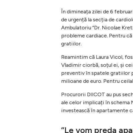
În dimineața zilei de 6 februar
de urgență la secția de cardio
Ambulatoriu ”Dr. Nicolae Kretzu
probleme cardiace. Pentru că n
gratiilor.
Reamintim că Laura Vicol, fos
Vladimir ciorbă, soțul ei, și ce
preventiv în spatele gratiilor 
milioane de euro. Pentru ceilalț
Procurorii DIICOT au pus sech
ale celor implicați în schema N
investească în apartamente car
”Le vom preda apa