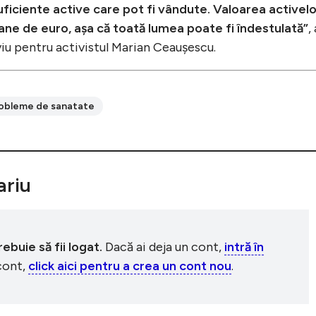
ficiente active care pot fi vândute. Valoarea activelo
ane de euro, așa că toată lumea poate fi îndestulată”
,
viu pentru activistul Marian Ceaușescu.
obleme de sanatate
riu
buie să fii logat.
Dacă ai deja un cont,
intră în
 cont,
click aici pentru a crea un cont nou
.