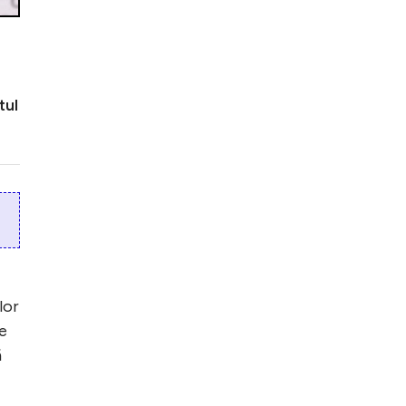
tul
lor
re
ă