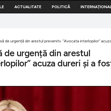
LE
ACTUALITATE
POLITICĂ
INTERNAȚIONA
ă de urgență din arestul prevenitv. ”Avocata interlopilor” acuza 
ă de urgență din arestul
lopilor” acuza dureri și a fos