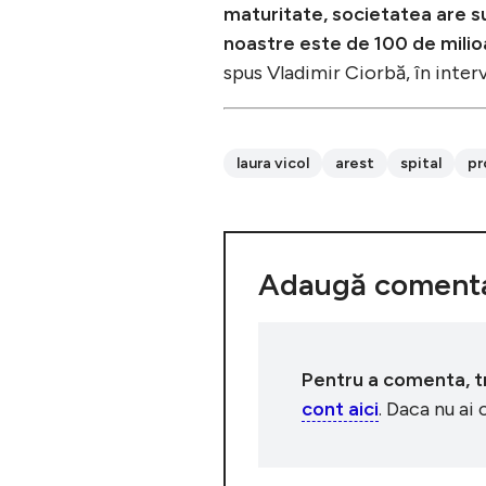
maturitate, societatea are su
noastre este de 100 de milio
spus Vladimir Ciorbă, în inter
laura vicol
arest
spital
pr
Adaugă comenta
Pentru a comenta, tre
cont aici
. Daca nu ai