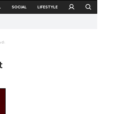
L
SOCIAL
LIFESTYLE
dureri și a fost transportată la spital
t