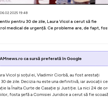
 06.02.2025 19:48
ntiv pentru 30 de zile, Laura Vicol a cerut să fie
ntrol medical de urgență. Ce probleme are, de fapt, fos
AMnews.ro ca sursă preferată în Google
ra Vicol și soțul ei, Vladimir Ciorbă, au fost arestați
0 de zile. Decizia nu este una definitivă, iar avocații ce
ție la Înalta Curte de Casație și Justiție. La nici 24 de o
iilor, fosta șefă a Comisiei Juridice a cerut să fie scoas