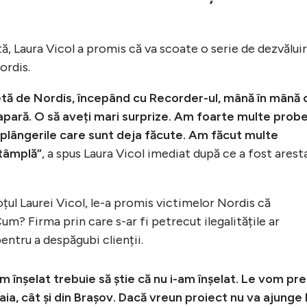
ă, Laura Vicol a promis că va scoate o serie de dezvăluiri
ordis.
tă de Nordis, începând cu Recorder-ul, mână în mână 
ă apară. O să aveți mari surprize. Am foarte multe probe
 plângerile care sunt deja făcute. Am făcut multe
ntâmplă”
, a spus Laura Vicol imediat după ce a fost arest
oțul Laurei Vicol, le-a promis victimelor Nordis că
um? Firma prin care s-ar fi petrecut ilegalitățile ar
entru a despăgubi clienții.
m înșelat trebuie să știe că nu i-am înșelat. Le vom pr
a, cât și din Brașov. Dacă vreun proiect nu va ajunge 