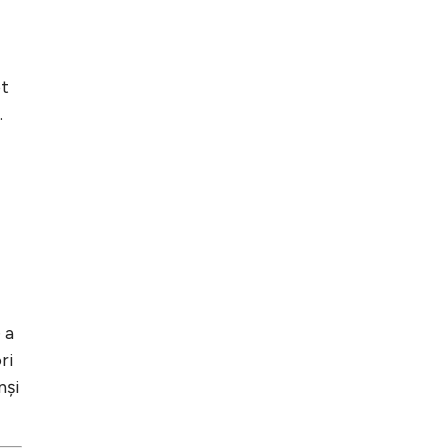
pt
.
 a
ri
nși