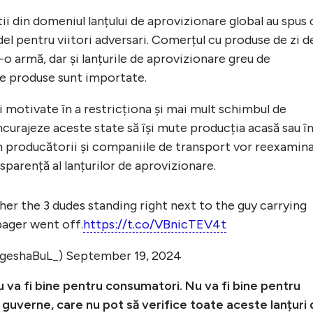
știi din domeniul lanțului de aprovizionare global au spus 
del pentru viitori adversari. Comerțul cu produse de zi d
-o armă, dar și lanțurile de aprovizionare greu de
de produse sunt importate.
 motivate în a restricționa și mai mult schimbul de
încurajeze aceste state să își mute producția acasă sau î
m producătorii și companiile de transport vor reexamin
nsparență al lanțurilor de aprovizionare.
her the 3 dudes standing right next to the guy carrying
pager went off.
https://t.co/VBnicTEV4t
@geshaBuL_)
September 19, 2024
u va fi bine pentru consumatori. Nu va fi bine pentru
u guverne, care nu pot să verifice toate aceste lanțuri