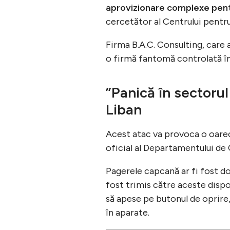
aprovizionare complexe pentr
cercetător al Centrului pent
Firma B.A.C. Consulting, care 
o firmă fantomă controlată în
”Panică în sectorul
Liban
Acest atac va provoca o oareca
oficial al Departamentului de
Pagerele capcană ar fi fost d
fost trimis către aceste dispoz
să apese pe butonul de oprire, 
în aparate.