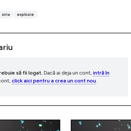
siria
explozie
riu
buie să fii logat.
Dacă ai deja un cont,
intră în
 cont,
click aici pentru a crea un cont nou
.