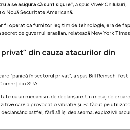
u a se asigura că sunt sigure”
, a spus Vivek Chilukuri,
ru o Nouă Securitate Americană.
ar fi operat ca furnizor legitim de tehnologie, era de fa
 secret de guvernul israelian, relatează New York Times
 privat” din cauza atacurilor din
re ”panică în sectorul privat”, a spus Bill Reinsch, fost
 Comerț din SUA.
otate cu un mecanism de declanșare. Un mesaj de eroare
itive care a provocat o vibrație și i-a făcut pe utilizato
declansând astfel, fără să își dea seama, explozivii ascu