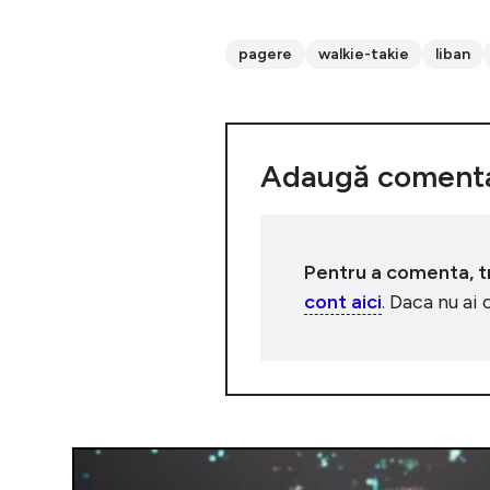
pagere
walkie-takie
liban
Adaugă comenta
Pentru a comenta, tre
cont aici
. Daca nu ai