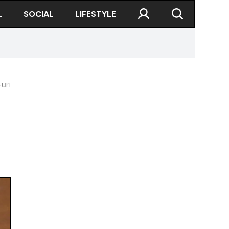
L
SOCIAL
LIFESTYLE
ri capcană din Liban și Siria