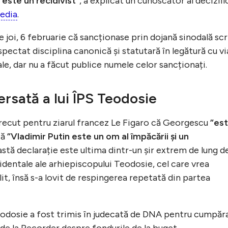
 este un recidivist”
, a explicat un cunoscător al deciziil
edia
.
joi, 6 februarie că sancționase prin dojană sinodală scr
spectat disciplina canonică și statutară în legătură cu vi
ale, dar nu a făcut publice numele celor sancționați.
ersată a lui ÎPS Teodosie
trecut pentru ziarul francez Le Figaro că Georgescu
”es
că
”Vladimir Putin este un om al împăcării și un
astă declarație este ultima dintr-un șir extrem de lung d
cidentale ale arhiepiscopului Teodosie, cel care vrea
it, însă s-a lovit de respingerea repetată din partea
eodosie a fost trimis în judecată de DNA pentru cumpăr
 de la Recorder despre fondurile de la buget.