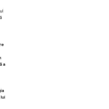
ul
să
re
n
ă a
gia
lui