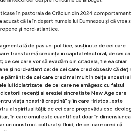
criticase în pastorala de Crăciun din 2024 comportament
-a acuzat că ia în deșert numele lui Dumnezeu și că vrea 
ropene și nord-atlantice.
agmentată de pasiuni politice, susținute de cei care
care transformă credința în capital electoral; de cei ca
; de cei care vor să evadăm din citadela, fie ea chiar
ene și nord-atlantice; de cei care cred obsesiv că deți
 pe pământ; de cei care cred mai mult în zeița ancestral
ele lui idolatrizate; de cei care ne amăgesc cu falsul
edicatorii recenți ai ereziei sincretiste New Age care
ntru viața noastră creștină” şi în care Hristos „este
ru al spiritualității; de cei care propovăduiesc ideolo
itar, în care omul este cuantificat doar în dimensiunea 
ar un construct cultural și fluid; de cei care cred că