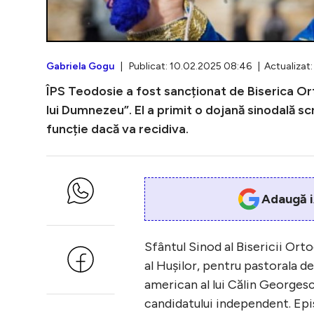
Gabriela Gogu
| Publicat: 10.02.2025 08:46 | Actualizat:
ÎPS Teodosie a fost sancționat de Biserica Or
lui Dumnezeu”. El a primit o dojană sinodală sc
funcție dacă va recidiva.
Adaugă i
Sfântul Sinod al Bisericii Ort
al Hușilor, pentru pastorala de
american al lui Călin Georges
candidatului independent. Epis