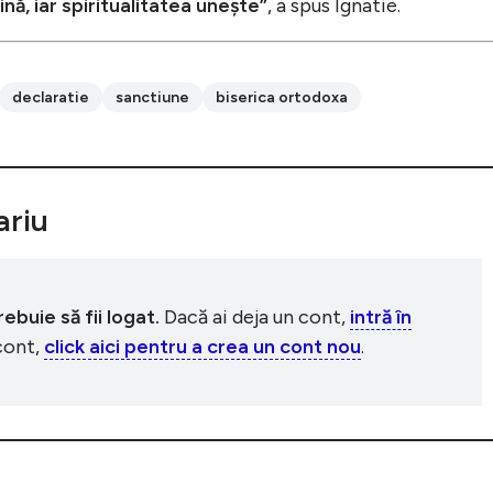
ină, iar spiritualitatea unește”
, a spus Ignatie.
declaratie
sanctiune
biserica ortodoxa
riu
buie să fii logat.
Dacă ai deja un cont,
intră în
 cont,
click aici pentru a crea un cont nou
.