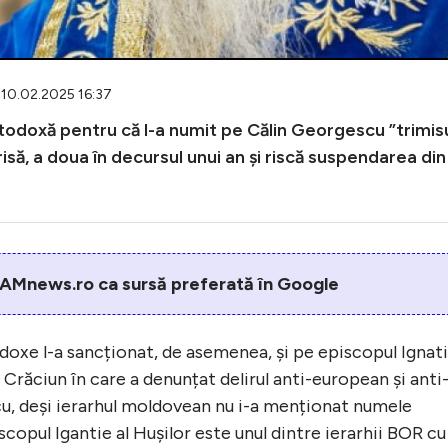
 10.02.2025 16:37
todoxă pentru că l-a numit pe Călin Georgescu ”trimis
risă, a doua în decursul unui an și riscă suspendarea din
AMnews.ro ca sursă preferată în Google
odoxe l-a sancționat, de asemenea, și pe episcopul Ignat
 Crăciun în care a denunțat delirul anti-european și anti
cu, deși ierarhul moldovean nu i-a menționat numele
copul Igantie al Hușilor este unul dintre ierarhii BOR cu