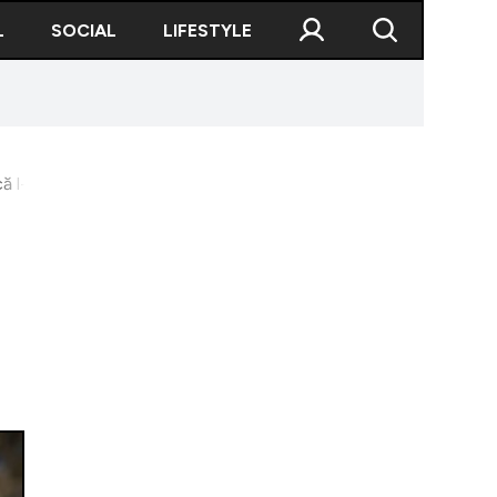
L
SOCIAL
LIFESTYLE
ă l-a numit pe Călin Georgescu ”trimisul lui Dumnezeu”. Ce ris