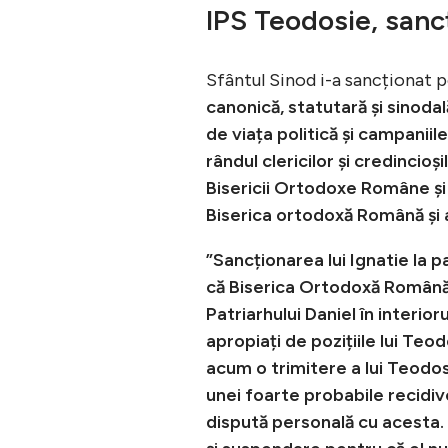
IPS Teodosie, sanc
Sfântul Sinod i-a sancționat p
canonică, statutară și sinoda
de viața politică și campanii
rândul clericilor și credincio
Bisericii Ortodoxe Române și s
Biserica ortodoxă Română și a
”Sancționarea lui Ignatie la 
că Biserica Ortodoxă Română e
Patriarhului Daniel în interio
apropiați de pozițiile lui Teo
acum o trimitere a lui Teodosi
unei foarte probabile recidive 
dispută personală cu acesta. E