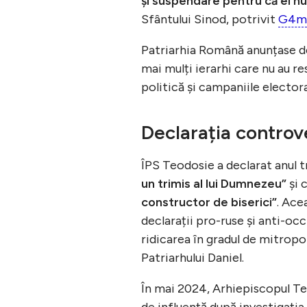
și suspendare pentru că el nu
Sfântului Sinod, potrivit
G4m
Patriarhia Română anunțase de 
mai mulți ierarhi care nu au re
politică și campaniile elector
Declarația controv
ÎPS Teodosie a declarat anul 
un trimis al lui Dumnezeu”
și 
constructor de biserici”
. Ace
declarații pro-ruse și anti-oc
ridicarea în gradul de mitropol
Patriarhului Daniel.
În mai 2024, Arhiepiscopul T
de influență după investigația