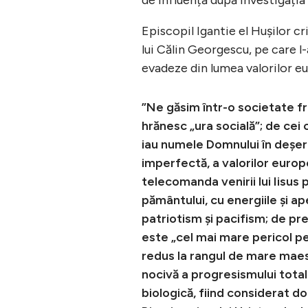
Episcopil Igantie el Hușilor 
lui Călin Georgescu, pe care l
evadeze din lumea valorilor eu
”Ne găsim într-o societate fr
hrănesc „ura socială”; de cei 
iau numele Domnului în deșert
imperfectă, a valorilor europ
telecomanda venirii lui Iisus
pământului, cu energiile şi ap
patriotism și pacifism; de pr
este „cel mai mare pericol pe
redus la rangul de mare maest
nocivă a progresismului total
biologică, fiind considerat do