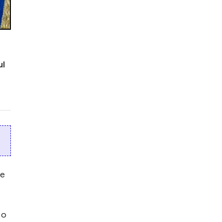
ul
ie
-
 o