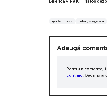
Biserica vie a lui Hristos dezb
ips teodosie
calin georgescu
Adaugă comenta
Pentru a comenta, tre
cont aici
. Daca nu ai