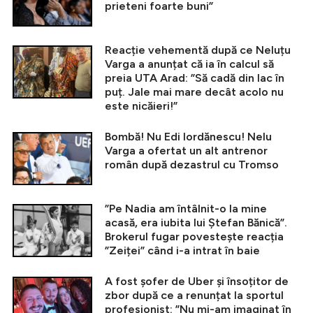
prieteni foarte buni”
Reacție vehementă după ce Neluțu
Varga a anunțat că ia în calcul să
preia UTA Arad: ”Să cadă din lac în
puț. Jale mai mare decât acolo nu
este nicăieri!”
Bombă! Nu Edi Iordănescu! Nelu
Varga a ofertat un alt antrenor
român după dezastrul cu Tromso
”Pe Nadia am întâlnit-o la mine
acasă, era iubita lui Ștefan Bănică”.
Brokerul fugar povestește reacția
”Zeiței” când i-a intrat în baie
A fost șofer de Uber și însoțitor de
zbor după ce a renunțat la sportul
profesionist: ”Nu mi-am imaginat în