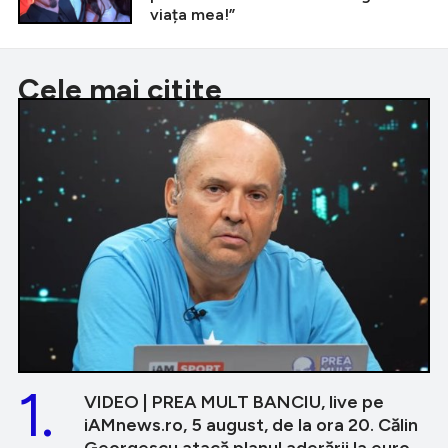
viața mea!”
Cele mai citite
1.
VIDEO | PREA MULT BANCIU, live pe
iAMnews.ro, 5 august, de la ora 20. Călin
Georgescu atacă planul aderării la euro