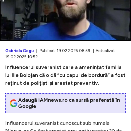
Intră în cont
Creează cont
Gabriela Gogu
| Publicat: 19.02.2025 08:59 | Actualizat:
19.02.2025 10:52
Influencerul suveranist care a amenințat familia
lui Ilie Bolojan că o dă ”cu capul de bordură” a fost
reținut de polițiști și arestat preventiv.
Adaugă iAMnews.ro ca sursă preferată în
Google
Influencerul suveranist cunoscut sub numele
”floryn-cry” a fost arestat preventiv pentru 30 de