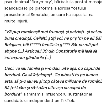
pseudonimul ”floryn-cry”, bărbatul a postat mesaje
scandaloase pe plaformă la adresa fostului
președinte al Senatului, pe care l-a supus la mai
multe injurii.
”Vă pup românașii mei frumoși, și patrioți…și cei cu
bună credință. Ceilalți, știți voi, ne p*ș*m pe ei! Băi
Bolojane, băi f****i familia în g***! Băi, nu mă pot
abține (…) Articolul 30 din Constituție mă lasă să
îmi exprim gândurile (…)
Deci, vă iau familia și v-o dau, uite așa, cu capul de
bordură. Ca să înțelegeți…Ce iubești tu pe lumea
asta, să ți-o iau eu și toți câteva milioane de români.
Să ți-i luăm și să-i dăm uite așa cu capul de
bordură”
, a transmis influencerul susținător al
candidatului independent pe TikTok.