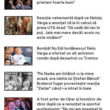
prieteni foarte buni”
Reacție vehementă după ce Neluțu
Varga a anunțat că ia în calcul să
preia UTA Arad: ”Să cadă din lac în
puț. Jale mai mare decât acolo nu
este nicăieri!”
Bombă! Nu Edi Iordănescu! Nelu
Varga a ofertat un alt antrenor
român după dezastrul cu Tromso
”Pe Nadia am întâlnit-o la mine
acasă, era iubita lui Ștefan Bănică”.
Brokerul fugar povestește reacția
”Zeiței” când i-a intrat în baie
A fost șofer de Uber și însoțitor de
zbor după ce a renunțat la sportul
profesionist: ”Nu mi-am imaginat în