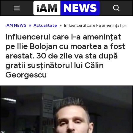
iAM NEWS
Actualitate
Influencerul care l-a amenințat pe Ili
Influencerul care l-a amenințat
pe Ilie Bolojan cu moartea a fost
arestat. 30 de zile va sta după
gratii susținătorul lui Călin
Exclusiv
Georgescu