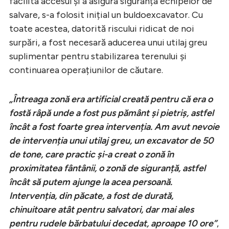
facilita accesul și a asigura siguranța echipelor de
salvare, s-a folosit inițial un buldoexcavator. Cu
toate acestea, datorită riscului ridicat de noi
surpări, a fost necesară aducerea unui utilaj greu
suplimentar pentru stabilizarea terenului și
continuarea operațiunilor de căutare.
„Întreaga zonă era artificial creată pentru că era o
fostă râpă unde a fost pus pământ și pietriș, astfel
încât a fost foarte grea intervenția. Am avut nevoie
de intervenția unui utilaj greu, un excavator de 50
de tone, care practic și-a creat o zonă în
proximitatea fântânii, o zonă de siguranță, astfel
încât să putem ajunge la acea persoană.
Intervenția, din păcate, a fost de durată,
chinuitoare atât pentru salvatori, dar mai ales
pentru rudele bărbatului decedat, aproape 10 ore”
,