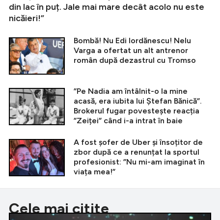
din lac în puț. Jale mai mare decât acolo nu este
nicăieri!”
Bombă! Nu Edi Iordănescu! Nelu
Varga a ofertat un alt antrenor
român după dezastrul cu Tromso
”Pe Nadia am întâlnit-o la mine
acasă, era iubita lui Ștefan Bănică”.
Brokerul fugar povestește reacția
”Zeiței” când i-a intrat în baie
A fost șofer de Uber și însoțitor de
zbor după ce a renunțat la sportul
profesionist: ”Nu mi-am imaginat în
viața mea!”
Cele mai citite