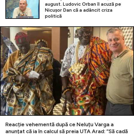
august. Ludovic Orban îl acuză pe
Nicușor Dan că a adâncit criza
politică
Reacție vehementă după ce Neluțu Varga a
anunțat că ia în calcul să preia UTA Arad: ”Să cadă