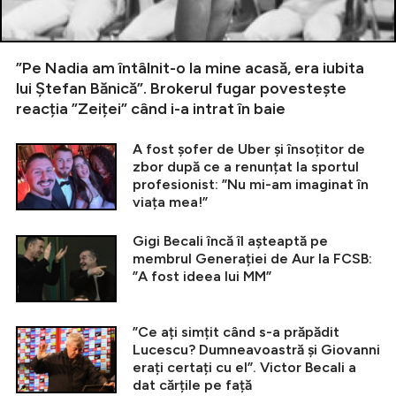
”Pe Nadia am întâlnit-o la mine acasă, era iubita
lui Ștefan Bănică”. Brokerul fugar povestește
reacția ”Zeiței” când i-a intrat în baie
A fost șofer de Uber și însoțitor de
zbor după ce a renunțat la sportul
profesionist: ”Nu mi-am imaginat în
viața mea!”
Gigi Becali încă îl așteaptă pe
membrul Generației de Aur la FCSB:
”A fost ideea lui MM”
”Ce ați simțit când s-a prăpădit
Lucescu? Dumneavoastră și Giovanni
erați certați cu el”. Victor Becali a
dat cărțile pe față