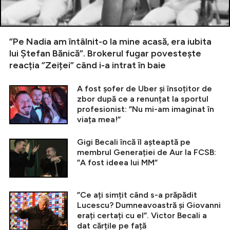
”Pe Nadia am întâlnit-o la mine acasă, era iubita
lui Ștefan Bănică”. Brokerul fugar povestește
reacția ”Zeiței” când i-a intrat în baie
A fost șofer de Uber și însoțitor de
zbor după ce a renunțat la sportul
profesionist: ”Nu mi-am imaginat în
viața mea!”
Gigi Becali încă îl așteaptă pe
membrul Generației de Aur la FCSB:
”A fost ideea lui MM”
”Ce ați simțit când s-a prăpădit
Lucescu? Dumneavoastră și Giovanni
erați certați cu el”. Victor Becali a
dat cărțile pe față