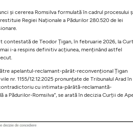
nci și cererea Romsilva formulată în cadrul procesului și
restituie Regiei Naționale a Pădurilor 280.520 de lei
ionare.
st contestată de Teodor Țigan, în februarie 2026, la Cur
 mai i-a respins definitiv acțiunea, menținând astfel
recut.
către apelantul-reclamant-pârât-reconvențional Țigan
ile nr. 1155/12.12.2025 pronunțate de Tribunalul Arad în
 contradictoriu cu intimata-pârâtă-reclamantă-
 a Pădurilor-Romsilva”, se arată în decizia Curții de Ap