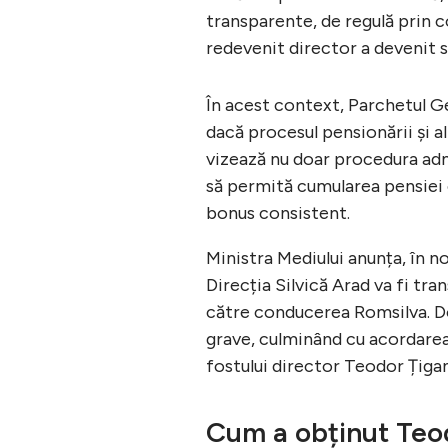
transparente, de regulă prin c
redevenit director a devenit s
În acest context, Parchetul G
dacă procesul pensionării și al
vizează nu doar procedura admi
să permită cumularea pensiei 
bonus consistent.
Ministra Mediului anunța, în n
Direcția Silvică Arad va fi tra
către conducerea Romsilva. Do
grave, culminând cu acordare
fostului director Teodor Țigan
Cum a obținut Teo