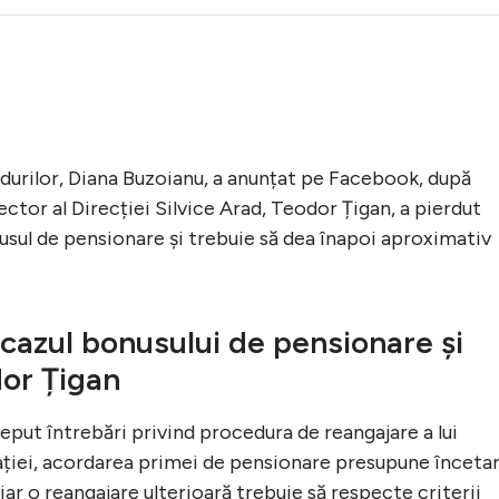
ădurilor, Diana Buzoianu, a anunțat pe Facebook, după
rector al Direcției Silvice Arad, Teodor Țigan, a pierdut
usul de pensionare și trebuie să dea înapoi aproximativ
cazul bonusului de pensionare și
dor Țigan
nceput întrebări privind procedura de reangajare a lui
ației, acordarea primei de pensionare presupune înceta
iar o reangajare ulterioară trebuie să respecte criterii