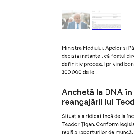
Ministra Mediului, Apelor și P
decizia instanței, că fostul di
definitiv procesul privind bon
300.000 de lei.
Anchetă la DNA în 
reangajării lui Teo
Situația a ridicat încă de la î
Teodor Țigan. Conform legisl
reală a raporturilor de muncă, 