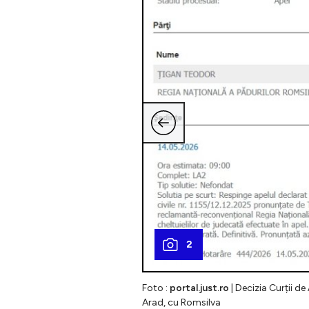
2
Foto :
portal.just.ro
| Decizia Curții de
Arad, cu Romsilva