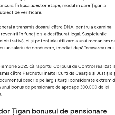
oncurs. În lipsa acestor etape, modul în care Țigan a
ubiect de verificare.
eneral a transmis dosarul către DNA, pentru a examina
 revenirii în funcție s-a desfășurat legal. Suspiciunile
nistrativă, ci și potențiala utilizare a unui mecanism c
cu un salariu de conducere, imediat după încasarea unui
oiembrie 2025 că raportul Corpului de Control realizat l
nsmis către Parchetul Înaltei Curți de Casație și Justiție ș
cumentul descrie pe larg situații considerate extrem 
a unui bonus de pensionare de aproape 300.000 de lei
.
dor Țigan bonusul de pensionare