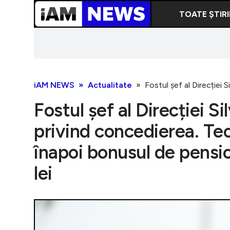
TOATE ȘTIRI
iAM NEWS
Actualitate
Fostul șef al Direcției
Fostul șef al Direcției S
privind concedierea. Te
înapoi bonusul de pens
lei