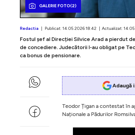
GALERIE FOTO
(2)
Redactia
| Publicat: 14.05.2026 18:42 | Actualizat: 14.0
Fostul șef al Direcției Silvice Arad a pierdut 
de concediere. Judecătorii l-au obligat pe Teo
ca bonus de pensionare.
Adaugă i
Teodor Țigan a contestat în apr
Naționale a Pădurilor Romsilva