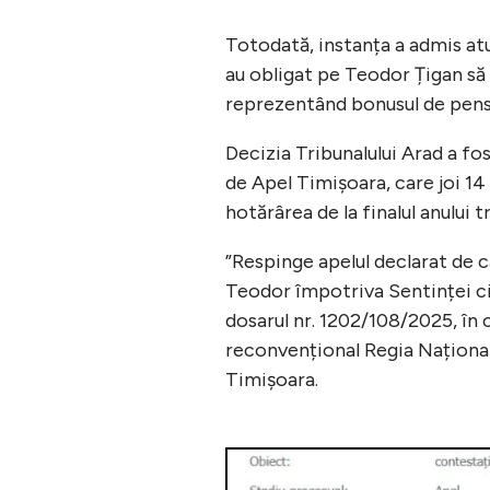
Totodată, instanța a admis atu
au obligat pe Teodor Țigan să 
reprezentând bonusul de pens
Decizia Tribunalului Arad a fo
de Apel Timișoara, care joi 14
hotărârea de la finalul anului t
”Respinge apelul declarat de 
Teodor împotriva Sentinței civ
dosarul nr. 1202/108/2025, în
reconvențional Regia Națională
Timișoara.