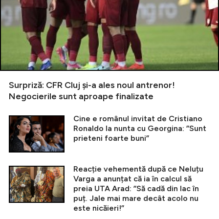
Surpriză: CFR Cluj și-a ales noul antrenor!
Negocierile sunt aproape finalizate
Cine e românul invitat de Cristiano
Ronaldo la nunta cu Georgina: ”Sunt
prieteni foarte buni”
Reacție vehementă după ce Neluțu
Varga a anunțat că ia în calcul să
preia UTA Arad: ”Să cadă din lac în
puț. Jale mai mare decât acolo nu
este nicăieri!”