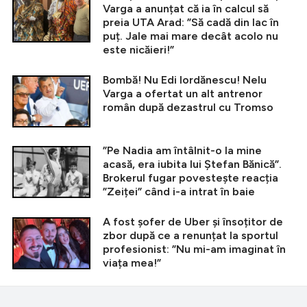
Varga a anunțat că ia în calcul să
preia UTA Arad: ”Să cadă din lac în
puț. Jale mai mare decât acolo nu
este nicăieri!”
Bombă! Nu Edi Iordănescu! Nelu
Varga a ofertat un alt antrenor
român după dezastrul cu Tromso
”Pe Nadia am întâlnit-o la mine
acasă, era iubita lui Ștefan Bănică”.
Brokerul fugar povestește reacția
”Zeiței” când i-a intrat în baie
A fost șofer de Uber și însoțitor de
zbor după ce a renunțat la sportul
profesionist: ”Nu mi-am imaginat în
viața mea!”