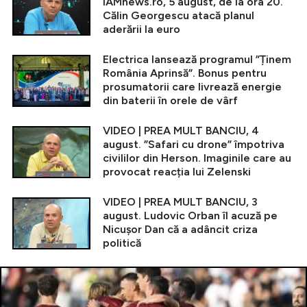
iAMnews.ro, 5 august, de la ora 20.
Călin Georgescu atacă planul
aderării la euro
Electrica lansează programul ”Ținem
România Aprinsă”. Bonus pentru
prosumatorii care livrează energie
din baterii în orele de vârf
VIDEO | PREA MULT BANCIU, 4
august. ”Safari cu drone” împotriva
civililor din Herson. Imaginile care au
provocat reacția lui Zelenski
VIDEO | PREA MULT BANCIU, 3
august. Ludovic Orban îl acuză pe
Nicușor Dan că a adâncit criza
politică