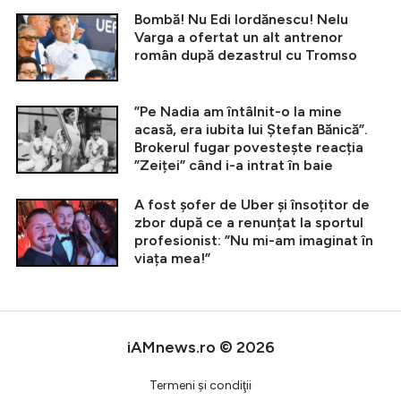
Bombă! Nu Edi Iordănescu! Nelu
Varga a ofertat un alt antrenor
român după dezastrul cu Tromso
”Pe Nadia am întâlnit-o la mine
acasă, era iubita lui Ștefan Bănică”.
Brokerul fugar povestește reacția
”Zeiței” când i-a intrat în baie
A fost șofer de Uber și însoțitor de
zbor după ce a renunțat la sportul
profesionist: ”Nu mi-am imaginat în
viața mea!”
iAMnews.ro © 2026
Termeni şi condiţii