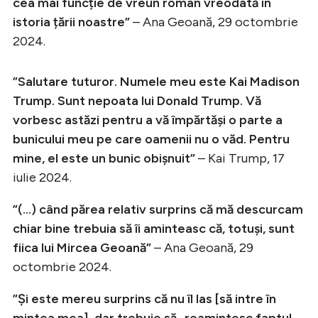
cea mai funcție de vreun român vreodată în
istoria țării noastre”
– Ana Geoană, 29 octombrie
2024.
”Salutare tuturor. Numele meu este Kai Madison
Trump. Sunt nepoata lui Donald Trump. Vă
vorbesc astăzi pentru a vă împărtăși o parte a
bunicului meu pe care oamenii nu o văd. Pentru
mine, el este un bunic obișnuit”
– Kai Trump, 17
iulie 2024.
”(…) când părea relativ surprins că mă descurcam
chiar bine trebuia să îi aminteasc că, totuși, sunt
fiica lui Mircea Geoană”
– Ana Geoană, 29
octombrie 2024.
”Și este mereu surprins că nu îl las [să intre în
mintea mea], dar trebuie să- reamintesc faptul