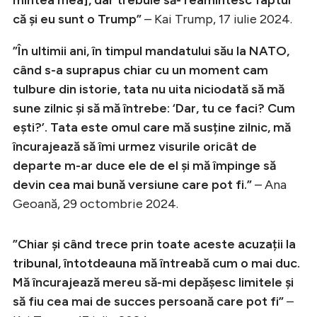
că și eu sunt o Trump”
– Kai Trump, 17 iulie 2024.
”În ultimii ani, în timpul mandatului său la NATO,
când s-a suprapus chiar cu un moment cam
tulbure din istorie, tata nu uita niciodată să mă
sune zilnic și să mă întrebe: ‘Dar, tu ce faci? Cum
ești?’. Tata este omul care mă susține zilnic, mă
încurajează să îmi urmez visurile oricât de
departe m-ar duce ele de el și mă împinge să
devin cea mai bună versiune care pot fi.”
– Ana
Geoană, 29 octombrie 2024.
”Chiar și când trece prin toate aceste acuzații la
tribunal, întotdeauna mă întreabă cum o mai duc.
Mă încurajează mereu să-mi depășesc limitele și
să fiu cea mai de succes persoană care pot fi”
–