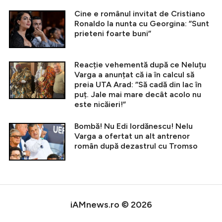
Cine e românul invitat de Cristiano
Ronaldo la nunta cu Georgina: ”Sunt
prieteni foarte buni”
Reacție vehementă după ce Neluțu
Varga a anunțat că ia în calcul să
preia UTA Arad: ”Să cadă din lac în
puț. Jale mai mare decât acolo nu
este nicăieri!”
Bombă! Nu Edi Iordănescu! Nelu
Varga a ofertat un alt antrenor
român după dezastrul cu Tromso
iAMnews.ro © 2026