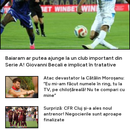
Baiaram ar putea ajunge la un club important din
Serie A! Giovanni Becali e implicat în tratative
Atac devastator la Cătălin Moroșanu:
”Eu mi-am făcut numele în ring, tu la
TV, pe chiloțăreală! Nu te compari cu
mine”
Surpriză: CFR Cluj și-a ales noul
antrenor! Negocierile sunt aproape
finalizate