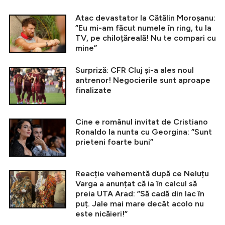
Atac devastator la Cătălin Moroșanu:
”Eu mi-am făcut numele în ring, tu la
TV, pe chiloțăreală! Nu te compari cu
mine”
Surpriză: CFR Cluj și-a ales noul
antrenor! Negocierile sunt aproape
finalizate
Cine e românul invitat de Cristiano
Ronaldo la nunta cu Georgina: ”Sunt
prieteni foarte buni”
Reacție vehementă după ce Neluțu
Varga a anunțat că ia în calcul să
preia UTA Arad: ”Să cadă din lac în
puț. Jale mai mare decât acolo nu
este nicăieri!”