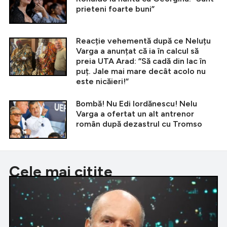
prieteni foarte buni”
Reacție vehementă după ce Neluțu
Varga a anunțat că ia în calcul să
preia UTA Arad: ”Să cadă din lac în
puț. Jale mai mare decât acolo nu
este nicăieri!”
Bombă! Nu Edi Iordănescu! Nelu
Varga a ofertat un alt antrenor
român după dezastrul cu Tromso
Cele mai citite