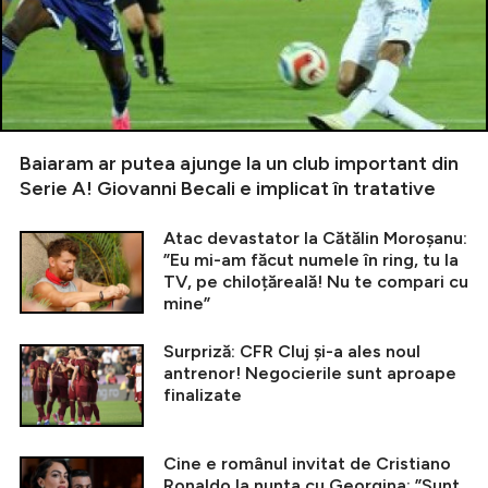
Baiaram ar putea ajunge la un club important din
Serie A! Giovanni Becali e implicat în tratative
Atac devastator la Cătălin Moroșanu:
”Eu mi-am făcut numele în ring, tu la
TV, pe chiloțăreală! Nu te compari cu
mine”
Surpriză: CFR Cluj și-a ales noul
antrenor! Negocierile sunt aproape
finalizate
Cine e românul invitat de Cristiano
Ronaldo la nunta cu Georgina: ”Sunt