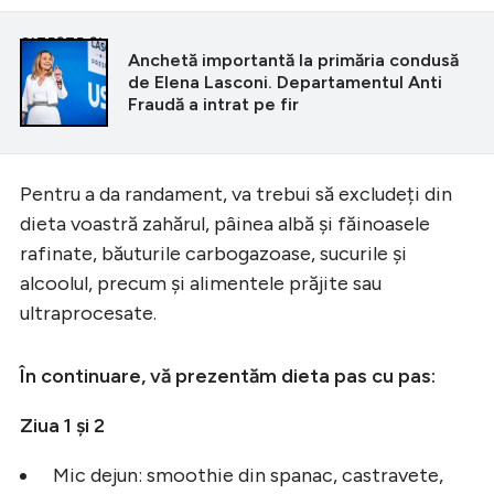
CITEȘTE ȘI
Anchetă importantă la primăria condusă
de Elena Lasconi. Departamentul Anti
Fraudă a intrat pe fir
Pentru a da randament, va trebui să excludeți din
dieta voastră zahărul, pâinea albă și făinoasele
rafinate, băuturile carbogazoase, sucurile și
alcoolul, precum și alimentele prăjite sau
ultraprocesate.
În continuare, vă prezentăm dieta pas cu pas:
Ziua 1 și 2
Mic dejun: smoothie din spanac, castravete,