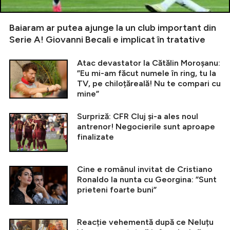
Baiaram ar putea ajunge la un club important din
Serie A! Giovanni Becali e implicat în tratative
Atac devastator la Cătălin Moroșanu:
”Eu mi-am făcut numele în ring, tu la
TV, pe chiloțăreală! Nu te compari cu
mine”
Surpriză: CFR Cluj și-a ales noul
antrenor! Negocierile sunt aproape
finalizate
Cine e românul invitat de Cristiano
Ronaldo la nunta cu Georgina: ”Sunt
prieteni foarte buni”
Reacție vehementă după ce Neluțu