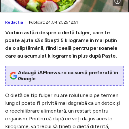
Redactia
| Publicat: 24.04.2025 12:51
Intră în cont
Vorbim astăzi despre o dietă fulger, care te
Creează cont
poate ajuta să slăbești 5 kilograme în mai puțin
de o săptămână, fiind ideală pentru persoanele
care au acumulat kilograme în plus după Paște.
Adaugă iAMnews.ro ca sursă preferată în
Google
O dietă de tip fulger nu are rolul uneia pe termen
lung ci poate fi privită mai degrabă ca un detox și
o reechilibrare alimentară, un restart pentru
organism. Pentru că după ce veți da jos aceste
kilograme, va trebui să țineți o dietă diferită,