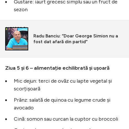
Gustare: iaurt grecesc simplu sau un fruct de
sezon
CITEȘTE ȘI
Radu Banciu: ”Doar George Simion nu a
fost dat afară din partid”
Ziua 5 și 6 – alimentație echilibrată și ușoară
Mic dejun: terci de ovăz cu lapte vegetal și
scorțișoară
Prânz: salată de quinoa cu legume crude și
avocado
Cină: somon sau curcan la cuptor cu broccoli