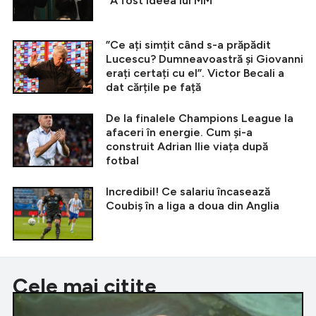
”A fost ideea lui MM”
”Ce ați simțit când s-a prăpădit
Lucescu? Dumneavoastră și Giovanni
erați certați cu el”. Victor Becali a
dat cărțile pe față
De la finalele Champions League la
afaceri în energie. Cum și-a
construit Adrian Ilie viața după
fotbal
Incredibil! Ce salariu încasează
Coubiș în a liga a doua din Anglia
Cele mai citite