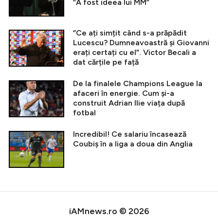
”A fost ideea lui MM”
”Ce ați simțit când s-a prăpădit
Lucescu? Dumneavoastră și Giovanni
erați certați cu el”. Victor Becali a
dat cărțile pe față
De la finalele Champions League la
afaceri în energie. Cum și-a
construit Adrian Ilie viața după
fotbal
Incredibil! Ce salariu încasează
Coubiș în a liga a doua din Anglia
iAMnews.ro © 2026