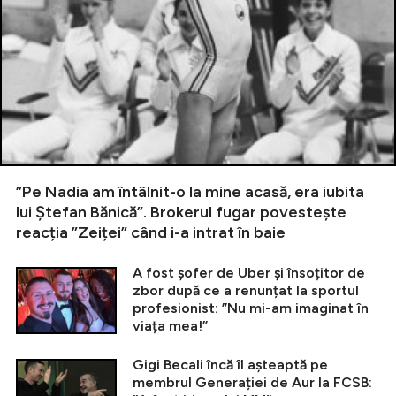
”Pe Nadia am întâlnit-o la mine acasă, era iubita
lui Ștefan Bănică”. Brokerul fugar povestește
reacția ”Zeiței” când i-a intrat în baie
A fost șofer de Uber și însoțitor de
zbor după ce a renunțat la sportul
profesionist: ”Nu mi-am imaginat în
viața mea!”
Gigi Becali încă îl așteaptă pe
membrul Generației de Aur la FCSB: