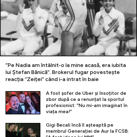
”Pe Nadia am întâlnit-o la mine acasă, era iubita
lui Ștefan Bănică”. Brokerul fugar povestește
reacția ”Zeiței” când i-a intrat în baie
A fost șofer de Uber și însoțitor de
zbor după ce a renunțat la sportul
profesionist: ”Nu mi-am imaginat în
viața mea!”
Gigi Becali încă îl așteaptă pe
membrul Generației de Aur la FCSB: