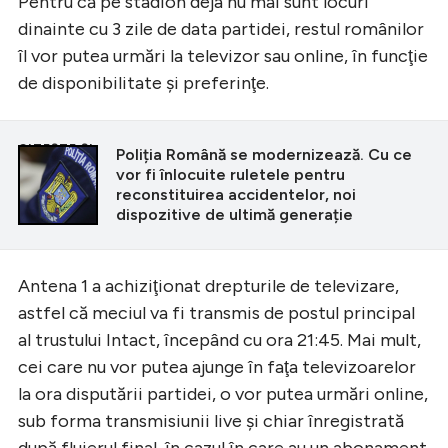
Pentru că pe stadion deja nu mai sunt locuri
dinainte cu 3 zile de data partidei, restul românilor
îl vor putea urmări la televizor sau online, în funcţie
de disponibilitate şi preferinţe.
CITEȘTE ȘI
Poliția Română se modernizează. Cu ce
vor fi înlocuite ruletele pentru
reconstituirea accidentelor, noi
dispozitive de ultimă generație
Antena 1 a achiziţionat drepturile de televizare,
astfel că meciul va fi transmis de postul principal
al trustului Intact, începând cu ora 21:45. Mai mult,
cei care nu vor putea ajunge în faţa televizoarelor
la ora disputării partidei, o vor putea urmări online,
sub forma transmisiunii live şi chiar înregistrată
după fluierul final, în cazul în care au un abonament