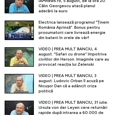
iAMnews.ro, 5 august, de la ora 20.
Călin Georgescu atacă planul
aderării la euro
Electrica lansează programul ”Ținem
România Aprinsă”. Bonus pentru
prosumatorii care livrează energie
din baterii în orele de vârf
VIDEO | PREA MULT BANCIU, 4
august. ”Safari cu drone” împotriva
civililor din Herson. Imaginile care au
provocat reacția lui Zelenski
VIDEO | PREA MULT BANCIU, 3
august. Ludovic Orban îl acuză pe
Nicușor Dan că a adâncit criza
politică
VIDEO | PREA MULT BANCIU, 31 iulie.
Ursula von der Leyen cere returnări
rapide după intrarea a 60.000 de