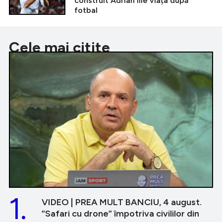
construit Adrian Ilie viața după
fotbal
Cele mai citite
1.
VIDEO | PREA MULT BANCIU, 4 august.
”Safari cu drone” împotriva civililor din