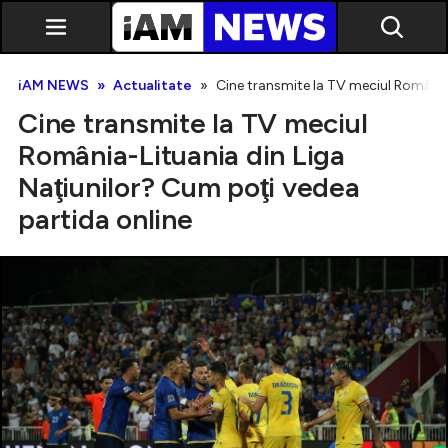
iAM NEWS
Actualitate
Cine transmite la TV meciul România-
Cine transmite la TV meciul
România-Lituania din Liga
Naţiunilor? Cum poţi vedea
partida online
Exclusiv