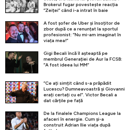
Brokerul fugar povestește reacția
”Zeiței” când i-a intrat în baie
A fost șofer de Uber și însoțitor de
zbor după ce a renunțat la sportul
profesionist: ”Nu mi-am imaginat în
viața mea!”
Gigi Becali încă îl așteaptă pe
membrul Generației de Aur la FCSB:
”A fost ideea lui MM”
”Ce ați simțit când s-a prăpădit
Lucescu? Dumneavoastră și Giovanni
erați certați cu el”. Victor Becali a
dat cărțile pe față
De la finalele Champions League la
afaceri în energie. Cum și-a
construit Adrian Ilie viața după