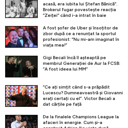
acasă, era iubita lui Ștefan Bănică”.
Brokerul fugar povestește reacția
”Zeiței” când i-a intrat în baie
A fost șofer de Uber și însoțitor de
zbor după ce a renunțat la sportul
profesionist: ”Nu mi-am imaginat în
viața mea!”
Gigi Becali încă îl așteaptă pe
membrul Generației de Aur la FCSB:
”A fost ideea lui MM”
”Ce ați simțit când s-a prăpădit
Lucescu? Dumneavoastră și Giovanni
erați certați cu el”. Victor Becali a
dat cărțile pe față
De la finalele Champions League la
afaceri în energie. Cum și-a