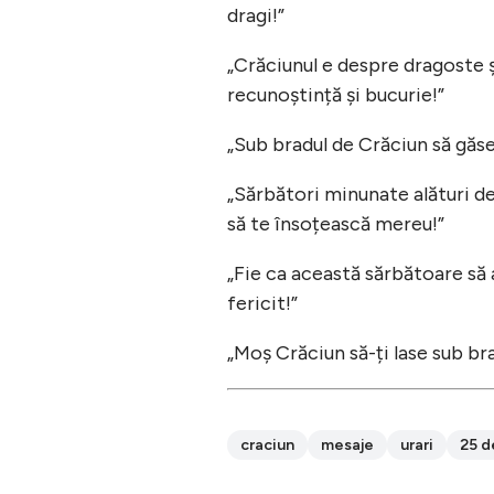
dragi!”
„Crăciunul e despre dragoste ș
recunoștință și bucurie!”
„Sub bradul de Crăciun să găse
„Sărbători minunate alături de
să te însoțească mereu!”
„Fie ca această sărbătoare să a
fericit!”
„Moș Crăciun să-ți lase sub b
craciun
mesaje
urari
25 d