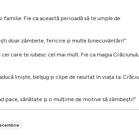
i familie. Fie ca această perioadă să te umple de
ști doar zâmbete, fericire și multe binecuvântări!”
 cei care te iubesc cel mai mult. Fie ca magia Crăciunulu
ducă liniște, belșug și clipe de neuitat în viața ta. Crăci
rad pace, sănătate și o mulțime de motive să zâmbești!”
ecembrie