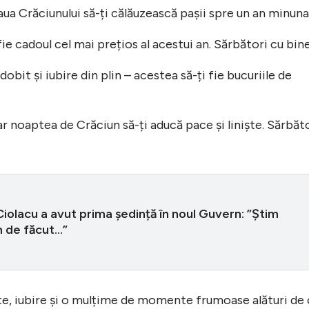
aua Crăciunului să-ți călăuzească pașii spre un an minuna
fie cadoul cel mai prețios al acestui an. Sărbători cu bine
bit și iubire din plin – acestea să-ți fie bucuriile de
 iar noaptea de Crăciun să-ți aducă pace și liniște. Sărbăt
iolacu a avut prima ședință în noul Guvern: ”Știm
de făcut...”
ate, iubire și o mulțime de momente frumoase alături de 