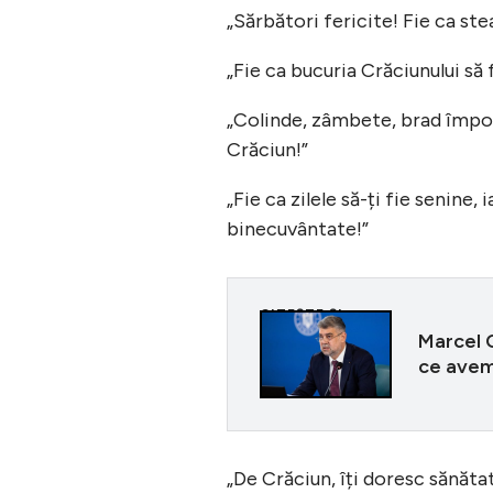
„Sărbători fericite! Fie ca ste
„Fie ca bucuria Crăciunului să 
„Colinde, zâmbete, brad împodo
Crăciun!”
„Fie ca zilele să-ți fie senine,
binecuvântate!”
CITEȘTE ȘI
Marcel C
ce avem 
„De Crăciun, îți doresc sănăt