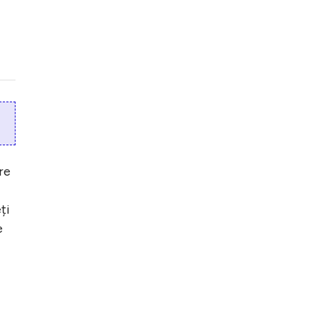
re
ți
e