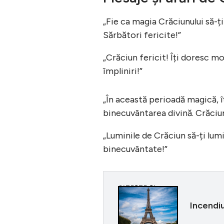
„Fie ca magia Crăciunului să-ți
Sărbători fericite!”
„Crăciun fericit! Îți doresc mo
împliniri!”
„În această perioadă magică, îț
binecuvântarea divină. Crăciun
„Luminile de Crăciun să-ți lumi
binecuvântate!”
CITEȘTE ȘI
Incendiu