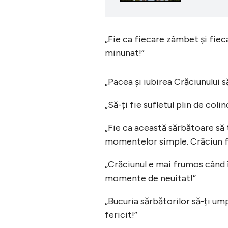
„Fie ca fiecare zâmbet și fie
minunat!”
„Pacea și iubirea Crăciunului s
„Să-ți fie sufletul plin de coli
„Fie ca această sărbătoare să t
momentelor simple. Crăciun fe
„Crăciunul e mai frumos când î
momente de neuitat!”
„Bucuria sărbătorilor să-ți ump
fericit!”