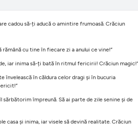
care cadou să-ți aducă o amintire frumoasă. Crăciun
ă rămână cu tine în fiecare zi a anului ce vine!”
nde, iar inima să-ți bată în ritmul fericirii! Crăciun magic!
e învelească în căldura celor dragi și în bucuria
ricit!”
l sărbătorim împreună. Să ai parte de zile senine și de
le casa și inima, iar visele să devină realitate. Crăciun