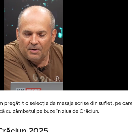
m pregătit o selecție de mesaje scrise din suflet, pe car
ască cu zâmbetul pe buze în ziua de Crăciun.
 Crăciun 2025