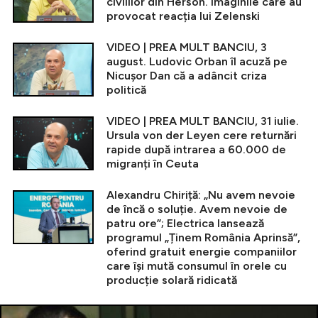
civililor din Herson. Imaginile care au
provocat reacția lui Zelenski
VIDEO | PREA MULT BANCIU, 3
august. Ludovic Orban îl acuză pe
Nicușor Dan că a adâncit criza
politică
VIDEO | PREA MULT BANCIU, 31 iulie.
Ursula von der Leyen cere returnări
rapide după intrarea a 60.000 de
migranți în Ceuta
Alexandru Chiriță: „Nu avem nevoie
de încă o soluție. Avem nevoie de
patru ore”; Electrica lansează
programul „Ținem România Aprinsă”,
oferind gratuit energie companiilor
care își mută consumul în orele cu
producție solară ridicată