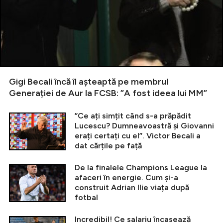
Gigi Becali încă îl așteaptă pe membrul
Generației de Aur la FCSB: ”A fost ideea lui MM”
”Ce ați simțit când s-a prăpădit
Lucescu? Dumneavoastră și Giovanni
erați certați cu el”. Victor Becali a
dat cărțile pe față
De la finalele Champions League la
afaceri în energie. Cum și-a
construit Adrian Ilie viața după
fotbal
Incredibil! Ce salariu încasează