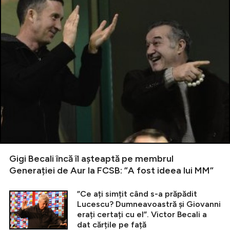
Gigi Becali încă îl așteaptă pe membrul
Generației de Aur la FCSB: ”A fost ideea lui MM”
”Ce ați simțit când s-a prăpădit
Lucescu? Dumneavoastră și Giovanni
erați certați cu el”. Victor Becali a
dat cărțile pe față