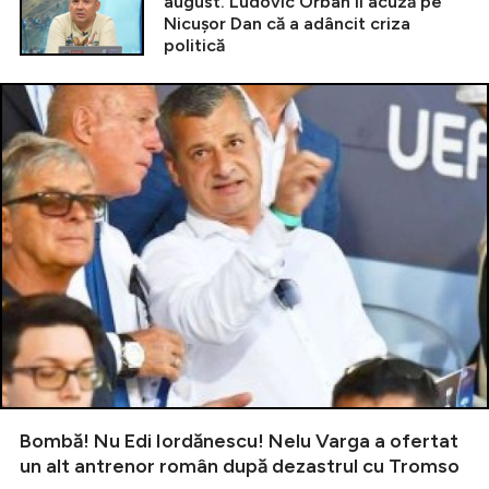
august. Ludovic Orban îl acuză pe
Nicușor Dan că a adâncit criza
politică
Bombă! Nu Edi Iordănescu! Nelu Varga a ofertat
un alt antrenor român după dezastrul cu Tromso