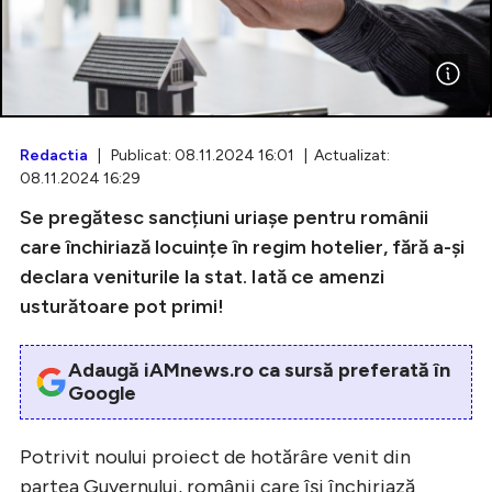
Intră în cont
Creează cont
Redactia
| Publicat: 08.11.2024 16:01 | Actualizat:
08.11.2024 16:29
Se pregătesc sancțiuni uriașe pentru românii
care închiriază locuințe în regim hotelier, fără a-și
declara veniturile la stat. Iată ce amenzi
usturătoare pot primi!
Adaugă iAMnews.ro ca sursă preferată în
Google
Potrivit noului proiect de hotărâre venit din
partea Guvernului, românii care își închiriază