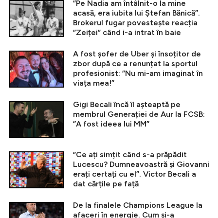
”Pe Nadia am întâlnit-o la mine
acasă, era iubita lui Ștefan Bănică”.
Brokerul fugar povestește reacția
”Zeiței” când i-a intrat în baie
A fost șofer de Uber și însoțitor de
zbor după ce a renunțat la sportul
profesionist: ”Nu mi-am imaginat în
viața mea!”
Gigi Becali încă îl așteaptă pe
membrul Generației de Aur la FCSB:
”A fost ideea lui MM”
”Ce ați simțit când s-a prăpădit
Lucescu? Dumneavoastră și Giovanni
erați certați cu el”. Victor Becali a
dat cărțile pe față
De la finalele Champions League la
afaceri în energie. Cum și-a