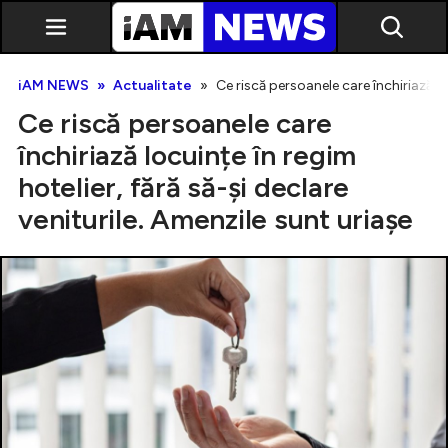
iAM NEWS
Actualitate
Ce riscă persoanele care închiriază lo
Ce riscă persoanele care
închiriază locuințe în regim
hotelier, fără să-și declare
veniturile. Amenzile sunt uriașe
Exclusiv