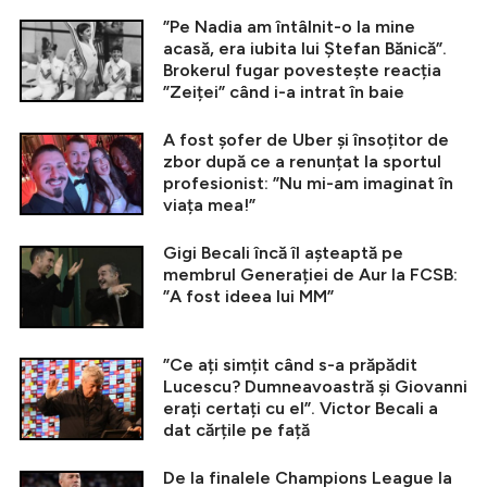
”Pe Nadia am întâlnit-o la mine
acasă, era iubita lui Ștefan Bănică”.
Brokerul fugar povestește reacția
”Zeiței” când i-a intrat în baie
A fost șofer de Uber și însoțitor de
zbor după ce a renunțat la sportul
profesionist: ”Nu mi-am imaginat în
viața mea!”
Gigi Becali încă îl așteaptă pe
membrul Generației de Aur la FCSB:
”A fost ideea lui MM”
”Ce ați simțit când s-a prăpădit
Lucescu? Dumneavoastră și Giovanni
erați certați cu el”. Victor Becali a
dat cărțile pe față
De la finalele Champions League la