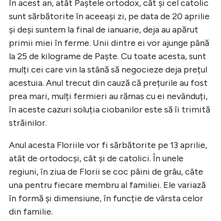
În acest an, atât Paștele ortodox, cât și cel catolic
sunt sărbătorite în aceeași zi, pe data de 20 aprilie
și deși suntem la final de ianuarie, deja au apărut
primii miei în ferme. Unii dintre ei vor ajunge până
la 25 de kilograme de Paște. Cu toate acesta, sunt
mulți cei care vin la stână să negocieze deja prețul
acestuia. Anul trecut din cauză că prețurile au fost
prea mari, mulți fermieri au rămas cu ei nevânduți,
în aceste cazuri soluția ciobanilor este să îi trimită
străinilor.
Anul acesta Floriile vor fi sărbătorite pe 13 aprilie,
atât de ortodocși, cât și de catolici. În unele
regiuni, în ziua de Florii se coc pâini de grâu, câte
una pentru fiecare membru al familiei. Ele variază
în formă și dimensiune, în funcție de vârsta celor
din familie.