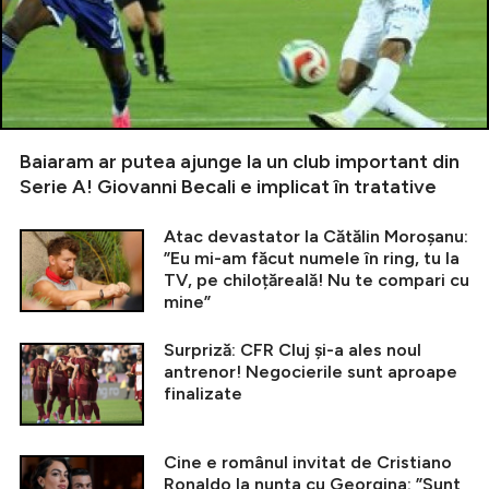
Baiaram ar putea ajunge la un club important din
Serie A! Giovanni Becali e implicat în tratative
Atac devastator la Cătălin Moroșanu:
”Eu mi-am făcut numele în ring, tu la
TV, pe chiloțăreală! Nu te compari cu
mine”
Surpriză: CFR Cluj și-a ales noul
antrenor! Negocierile sunt aproape
finalizate
Cine e românul invitat de Cristiano
Ronaldo la nunta cu Georgina: ”Sunt