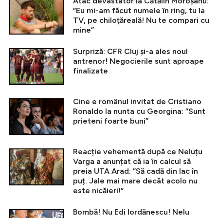
Atac devastator la Cătălin Moroșanu:
”Eu mi-am făcut numele în ring, tu la
TV, pe chiloțăreală! Nu te compari cu
mine”
Surpriză: CFR Cluj și-a ales noul
antrenor! Negocierile sunt aproape
finalizate
Cine e românul invitat de Cristiano
Ronaldo la nunta cu Georgina: ”Sunt
prieteni foarte buni”
Reacție vehementă după ce Neluțu
Varga a anunțat că ia în calcul să
preia UTA Arad: ”Să cadă din lac în
puț. Jale mai mare decât acolo nu
este nicăieri!”
Bombă! Nu Edi Iordănescu! Nelu