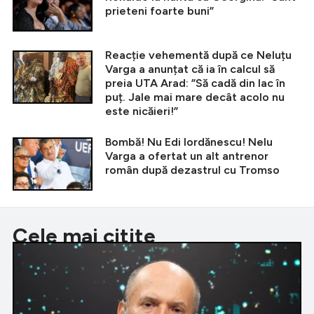
prieteni foarte buni”
Reacție vehementă după ce Neluțu
Varga a anunțat că ia în calcul să
preia UTA Arad: ”Să cadă din lac în
puț. Jale mai mare decât acolo nu
este nicăieri!”
Bombă! Nu Edi Iordănescu! Nelu
Varga a ofertat un alt antrenor
român după dezastrul cu Tromso
Cele mai citite