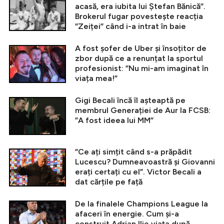
acasă, era iubita lui Ștefan Bănică”.
Brokerul fugar povestește reacția
”Zeiței” când i-a intrat în baie
A fost șofer de Uber și însoțitor de
zbor după ce a renunțat la sportul
profesionist: ”Nu mi-am imaginat în
viața mea!”
Gigi Becali încă îl așteaptă pe
membrul Generației de Aur la FCSB:
”A fost ideea lui MM”
”Ce ați simțit când s-a prăpădit
Lucescu? Dumneavoastră și Giovanni
erați certați cu el”. Victor Becali a
dat cărțile pe față
De la finalele Champions League la
afaceri în energie. Cum și-a
construit Adrian Ilie viața după