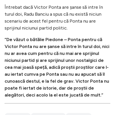
Întrebat dacă Victor Ponta are șanse să intre în
turul doi, Radu Banciu a spus că nu există niciun
scenariu de acest fel pentru că Ponta nu are
sprijinul niciunui partid politic.
”De văzut o bătălie Piedone – Ponta pentru că
Victor Ponta nu are șanse să intre în turul doi, nici
nu ar avea cum pentru că nu mai are sprijinul
niciunui partid și are sprijinul unor nostalgici de
cea mai joasă speță, adică proștii proștilor care l-
au iertat cumva pe Ponta sau nu au apucat să îl
cunoască destul, e la fel de grav. Victor Ponta nu
poate fi iertat de istorie, dar de proștii de
alegători, deci acolo la el este jucată de mult.”