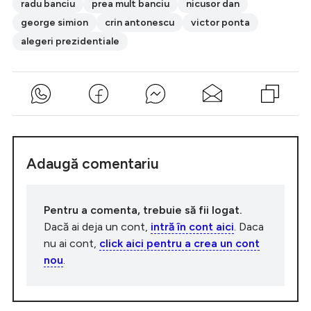
radu banciu
prea mult banciu
nicusor dan
george simion
crin antonescu
victor ponta
alegeri prezidentiale
Adaugă comentariu
Pentru a comenta, trebuie să fii logat.
Dacă ai deja un cont,
intră în cont aici
. Daca
nu ai cont,
click aici pentru a crea un cont
nou
.