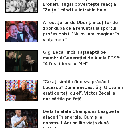
Brokerul fugar povestește reacția
”Zeiței” când i-a intrat în baie
A fost șofer de Uber și însoțitor de
zbor după ce a renunțat la sportul
profesionist: ”Nu mi-am imaginat în
viața mea!”
Gigi Becali încă îl așteaptă pe
membrul Generației de Aur la FCSB:
”A fost ideea lui MM”
”Ce ați simțit când s-a prăpădit
Lucescu? Dumneavoastră și Giovanni
erați certați cu el”. Victor Becali a
dat cărțile pe față
De la finalele Champions League la
afaceri în energie. Cum și-a
construit Adrian Ilie viața după