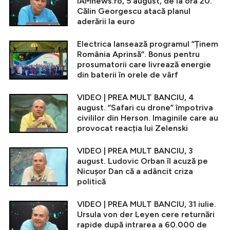
iAMnews.ro, 5 august, de la ora 20.
Călin Georgescu atacă planul
aderării la euro
Electrica lansează programul ”Ținem
România Aprinsă”. Bonus pentru
prosumatorii care livrează energie
din baterii în orele de vârf
VIDEO | PREA MULT BANCIU, 4
august. ”Safari cu drone” împotriva
civililor din Herson. Imaginile care au
provocat reacția lui Zelenski
VIDEO | PREA MULT BANCIU, 3
august. Ludovic Orban îl acuză pe
Nicușor Dan că a adâncit criza
politică
VIDEO | PREA MULT BANCIU, 31 iulie.
Ursula von der Leyen cere returnări
rapide după intrarea a 60.000 de