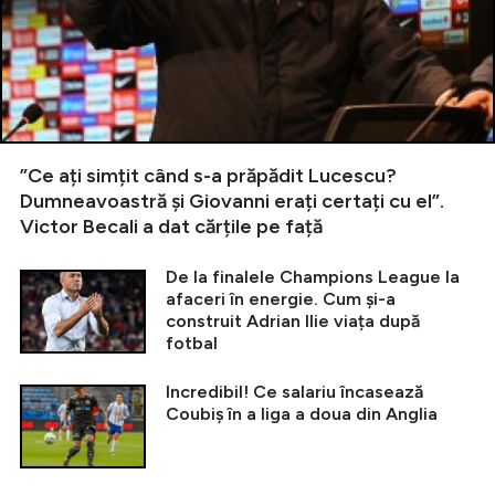
”Ce ați simțit când s-a prăpădit Lucescu?
Dumneavoastră și Giovanni erați certați cu el”.
Victor Becali a dat cărțile pe față
De la finalele Champions League la
afaceri în energie. Cum și-a
construit Adrian Ilie viața după
fotbal
Incredibil! Ce salariu încasează
Coubiș în a liga a doua din Anglia