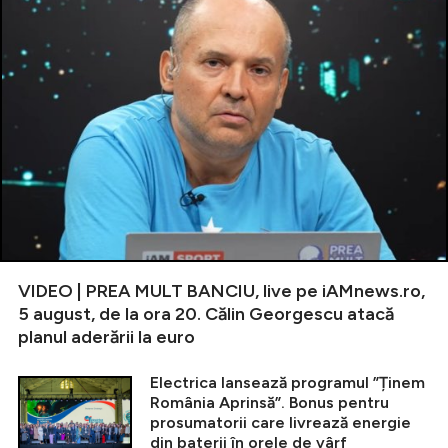
VIDEO | PREA MULT BANCIU, live pe iAMnews.ro,
5 august, de la ora 20. Călin Georgescu atacă
planul aderării la euro
Electrica lansează programul ”Ținem
România Aprinsă”. Bonus pentru
prosumatorii care livrează energie
din baterii în orele de vârf