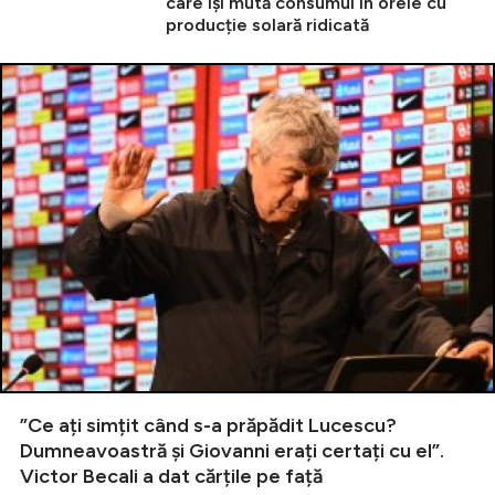
care își mută consumul în orele cu
producție solară ridicată
”Ce ați simțit când s-a prăpădit Lucescu?
Dumneavoastră și Giovanni erați certați cu el”.
Victor Becali a dat cărțile pe față