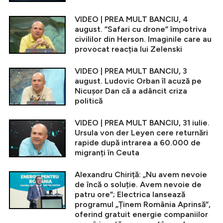
VIDEO | PREA MULT BANCIU, 4
august. ”Safari cu drone” împotriva
civililor din Herson. Imaginile care au
provocat reacția lui Zelenski
VIDEO | PREA MULT BANCIU, 3
august. Ludovic Orban îl acuză pe
Nicușor Dan că a adâncit criza
politică
VIDEO | PREA MULT BANCIU, 31 iulie.
Ursula von der Leyen cere returnări
rapide după intrarea a 60.000 de
migranți în Ceuta
Alexandru Chiriță: „Nu avem nevoie
de încă o soluție. Avem nevoie de
patru ore”; Electrica lansează
programul „Ținem România Aprinsă”,
oferind gratuit energie companiilor