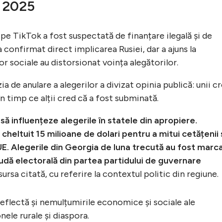
n 2025
pe TikTok a fost suspectată de finanțare ilegală și de
 confirmat direct implicarea Rusiei, dar a ajuns la
or sociale au distorsionat voința alegătorilor.
zia de anulare a alegerilor a divizat opinia publică: unii c
n timp ce alții cred că a fost subminată.
 să influențeze alegerile în statele din apropiere.
cheltuit 15 milioane de dolari pentru a mitui cetățenii 
UE. Alegerile din Georgia de luna trecută au fost marc
udă electorală din partea partidului de guvernare
sursa citată, cu referire la contextul politic din regiune.
eflectă și nemulțumirile economice și sociale ale
nele rurale și diaspora.