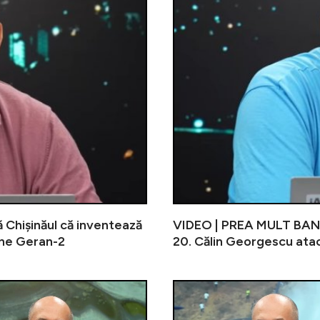
Chișinăul că inventează
VIDEO | PREA MULT BANCI
one Geran-2
20. Călin Georgescu atacă
Electrica lansează programul ”Ține