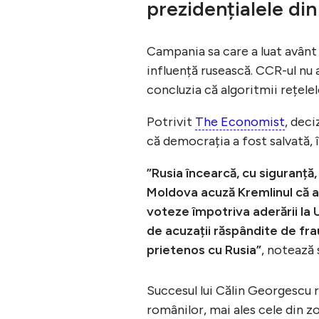
prezidențialele di
Campania sa care a luat avânt 
influență rusească. CCR-ul nu a
concluzia că algoritmii rețelel
Potrivit
The Economist
, deci
că democrația a fost salvată, î
”Rusia încearcă, cu siguranță,
Moldova acuză Kremlinul că a 
voteze împotriva aderării la 
de acuzații răspândite de fra
prietenos cu Rusia”
, notează 
Succesul lui Călin Georgescu r
românilor, mai ales cele din zo