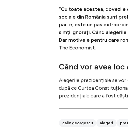
”Cu toate acestea, dovezile c
sociale din România sunt prel
parte, este un pas extraordi
simți ignorați. Când alegerile
Dar motivele pentru care româ
The Economist.
Când vor avea loc 
Alegerile prezidențiale se vor 
după ce Curtea Constituțională
prezidențiale care a fost câșt
calin georgescu
alegeri
pre