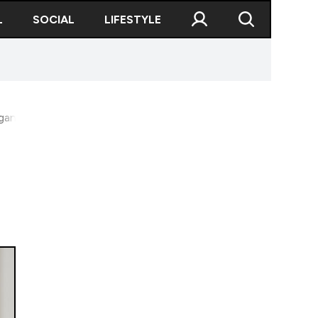
L
SOCIAL
LIFESTYLE
anizate alegerile anul viitor