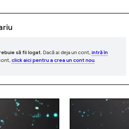
riu
buie să fii logat.
Dacă ai deja un cont,
intră în
 cont,
click aici pentru a crea un cont nou
.