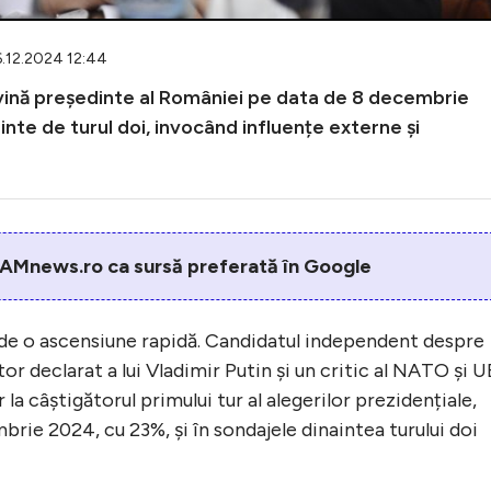
16.12.2024 12:44
evină președinte al României pe data de 8 decembrie
inte de turul doi, invocând influențe externe și
AMnews.ro ca sursă preferată în Google
de o ascensiune rapidă. Candidatul independent despre
tor declarat a lui Vladimir Putin și un critic al NATO și U
 la câștigătorul primului tur al alegerilor prezidențiale,
rie 2024, cu 23%, și în sondajele dinaintea turului doi