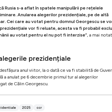
ă Rusia s-a aflat în spatele manipulării pe rețelele
iminare. Anularea alegerilor prezidențiale, pe de altă
nar. Cei care au votat pentru domnul Georgescu se vo
 prezidențiale vor fi reluate, acesta va fi probabil exclu
nii au votat pentru el nu pot fi interzise”
, a mai nota
alegerile prezidențiale
desfășura anul viitor, la o dată ce va fi stabilită de Guver
 a anulat pe 6 decembrie primul tur al alegerilor
igat de Călin Georgescu.
zidentiale
2025
ccr