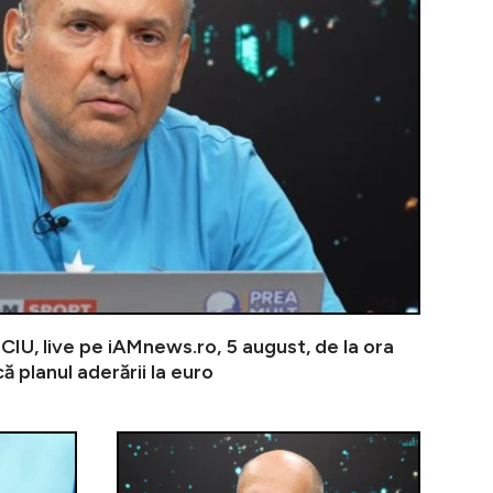
U, live pe iAMnews.ro, 5 august, de la ora
 planul aderării la euro
m România Aprinsă”. Bonus pentru prosumatorii care livr
VIDEO | PREA MULT BANCIU, 4 august. ”Safari cu dron
VIDEO | PREA