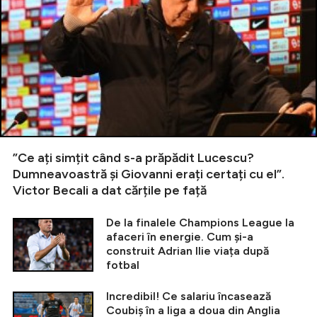
”Ce ați simțit când s-a prăpădit Lucescu?
Dumneavoastră și Giovanni erați certați cu el”.
Victor Becali a dat cărțile pe față
De la finalele Champions League la
afaceri în energie. Cum și-a
construit Adrian Ilie viața după
fotbal
Incredibil! Ce salariu încasează
Coubiș în a liga a doua din Anglia