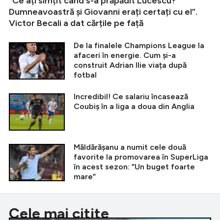
”Ce ați simțit când s-a prăpădit Lucescu?
Dumneavoastră și Giovanni erați certați cu el”.
Victor Becali a dat cărțile pe față
De la finalele Champions League la
afaceri în energie. Cum și-a
construit Adrian Ilie viața după
fotbal
Incredibil! Ce salariu încasează
Coubiș în a liga a doua din Anglia
Măldărășanu a numit cele două
favorite la promovarea în SuperLiga
în acest sezon: ”Un buget foarte
mare”
Cele mai citite