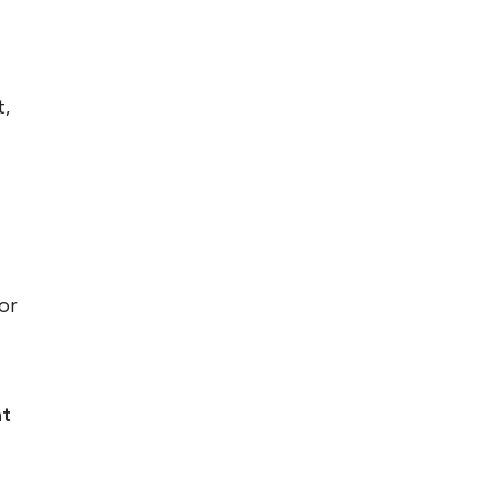
t,
or
at