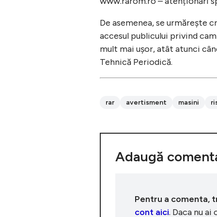
www.rarom.ro – atenționări sp
De asemenea, se urmărește cre
accesul publicului privind cam
mult mai ușor, atât atunci cân
Tehnică Periodică.
rar
avertisment
masini
ri
Adaugă comenta
Pentru a comenta, tre
cont aici
. Daca nu ai