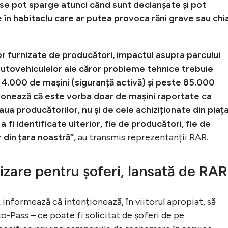
 se pot sparge atunci când sunt declanșate și pot
în habitaclu care ar putea provoca răni grave sau chi
r furnizate de producători, impactul asupra parcului
 autovehiculelor ale căror probleme tehnice trebuie
.000 de mașini (siguranță activă) și peste 85.000
ionează că este vorba doar de mașini raportate ca
ua producătorilor, nu și de cele achiziționate din piaț
fi identificate ulterior, fie de producători, fie de
 din țara noastră”
, au transmis reprezentanții RAR.
izare pentru șoferi, lansată de RAR
R informează că intenționează, în viitorul apropiat, să
to-Pass – ce poate fi solicitat de șoferi de pe