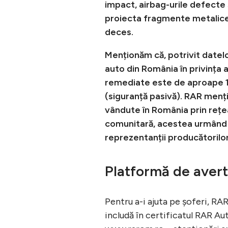
impact, airbag-urile defecte
proiecta fragmente metalice 
deces.
Menționăm că, potrivit datelo
auto din România în privința
remediate este de aproape 14
(siguranță pasivă). RAR menț
vândute în România prin rețea
comunitară, acestea urmând a 
reprezentanții producătorilor
Platformă de avert
Pentru a-i ajuta pe șoferi, RA
includă în certificatul RAR Au