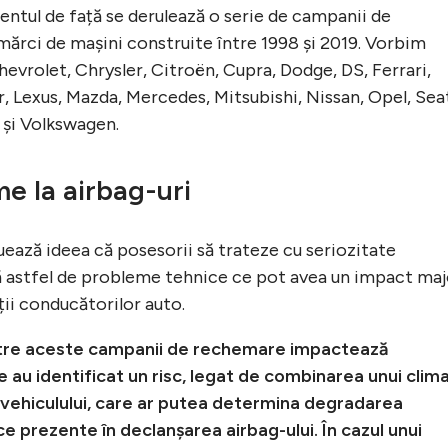
ntul de față se derulează o serie de campanii de
ărci de mașini construite între 1998 și 2019. Vorbim
evrolet, Chrysler, Citroën, Cupra, Dodge, DS, Ferrari,
, Lexus, Mazda, Mercedes, Mitsubishi, Nissan, Opel, Sea
 și Volkswagen.
e la airbag-uri
ază ideea că posesorii să trateze cu seriozitate
ă astfel de probleme tehnice ce pot avea un impact maj
eții conducătorilor auto.
ntre aceste campanii de rechemare impactează
 au identificat un risc, legat de combinarea unui clim
 vehiculului, care ar putea determina degradarea
prezente în declanșarea airbag-ului. În cazul unui