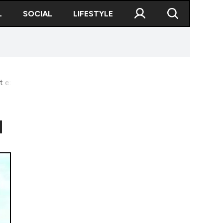
L
SOCIAL
LIFESTYLE
t exploda oricând
d