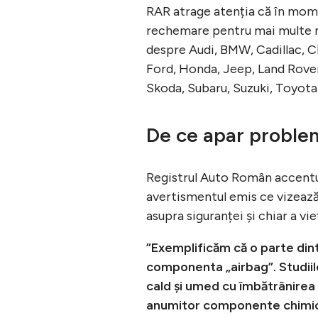
RAR atrage atenția că în mome
rechemare pentru mai multe m
despre Audi, BMW, Cadillac, Ch
Ford, Honda, Jeep, Land Rover
Skoda, Subaru, Suzuki, Toyota
De ce apar problem
Registrul Auto Român accentue
avertismentul emis ce vizeaz
asupra siguranței și chiar a vi
”Exemplificăm că o parte di
componenta „airbag”. Studiile
cald și umed cu îmbătrânirea
anumitor componente chimice 