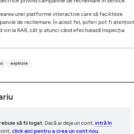
ecifice privind campaniile de rechemare în service.
area unei platforme interactive care să faciliteze
paniile de rechemare. În acest fel, șoferi pot fi atențion
d vin la RAR, cât și atunci când efectuează Inspecția
sc
explozie
riu
buie să fii logat.
Dacă ai deja un cont,
intră în
 cont,
click aici pentru a crea un cont nou
.