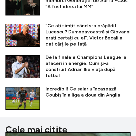
membrul Generației de Aur la FCSB:
”A fost ideea lui MM”
”Ce ați simțit când s-a prăpădit
Lucescu? Dumneavoastră și Giovanni
erați certați cu el”. Victor Becali a
dat cărțile pe față
De la finalele Champions League la
afaceri în energie. Cum și-a
construit Adrian Ilie viața după
fotbal
Incredibil! Ce salariu încasează
Coubiș în a liga a doua din Anglia
Cele mai citite