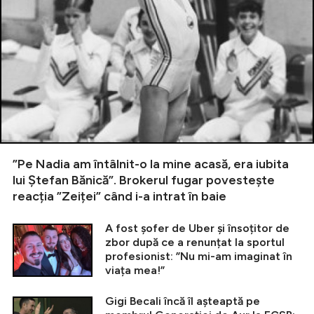
”Pe Nadia am întâlnit-o la mine acasă, era iubita
lui Ștefan Bănică”. Brokerul fugar povestește
reacția ”Zeiței” când i-a intrat în baie
A fost șofer de Uber și însoțitor de
zbor după ce a renunțat la sportul
profesionist: ”Nu mi-am imaginat în
viața mea!”
Gigi Becali încă îl așteaptă pe