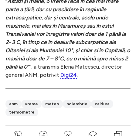
''
Astăzi și mâine, o vreme rece în cea mai mare
parte a țării, dar cu precădere în regiunile
extracarpatice, dar și centrale, acolo unde
maximele, mai ales în Maramureș sau în estul
Transilvaniei vor înregistra valori doar de 1 până la
2- 3 C, în timp ce în dealurile subcarpatice ale
Olteniei și ale Munteniei 10°, și chiar și în Capitală, o
maximă doar de 7 – 8°C, cu o minimă spre minus 2
până la 0°
'', a transmis Elena Mateescu, director
general ANM, potrivit
Digi24
.
anm
vreme
meteo
noiembrie
caldura
termometre