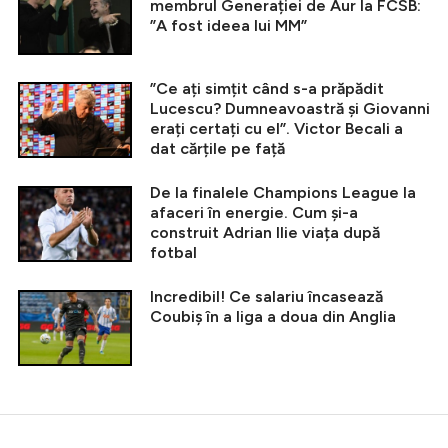
membrul Generației de Aur la FCSB:
”A fost ideea lui MM”
”Ce ați simțit când s-a prăpădit
Lucescu? Dumneavoastră și Giovanni
erați certați cu el”. Victor Becali a
dat cărțile pe față
De la finalele Champions League la
afaceri în energie. Cum și-a
construit Adrian Ilie viața după
fotbal
Incredibil! Ce salariu încasează
Coubiș în a liga a doua din Anglia