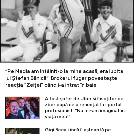
”Pe Nadia am întâlnit-o la mine acasă, era iubita
lui Ștefan Bănică”. Brokerul fugar povestește
reacția ”Zeiței” când i-a intrat în baie
A fost șofer de Uber și însoțitor de
zbor după ce a renunțat la sportul
profesionist: ”Nu mi-am imaginat în
viața mea!”
Gigi Becali încă îl așteaptă pe