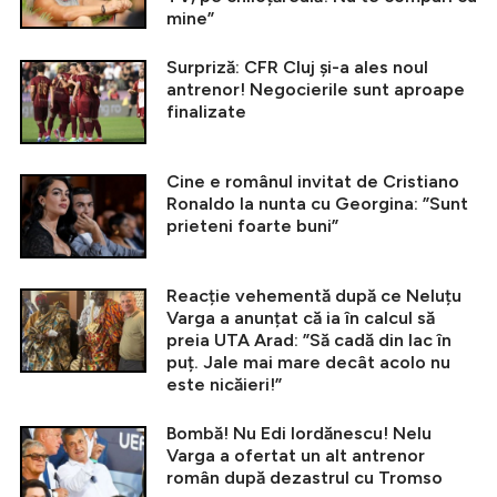
mine”
Surpriză: CFR Cluj și-a ales noul
antrenor! Negocierile sunt aproape
finalizate
Cine e românul invitat de Cristiano
Ronaldo la nunta cu Georgina: ”Sunt
prieteni foarte buni”
Reacție vehementă după ce Neluțu
Varga a anunțat că ia în calcul să
preia UTA Arad: ”Să cadă din lac în
puț. Jale mai mare decât acolo nu
este nicăieri!”
Bombă! Nu Edi Iordănescu! Nelu
Varga a ofertat un alt antrenor
român după dezastrul cu Tromso