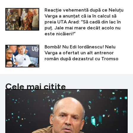
Reacție vehementă după ce Neluțu
Varga a anunțat că ia în calcul să
preia UTA Arad: ”Să cadă din lac în
puț. Jale mai mare decât acolo nu
este nicăieri!”
Bombă! Nu Edi Iordănescu! Nelu
Varga a ofertat un alt antrenor
român după dezastrul cu Tromso
Cele mai citite