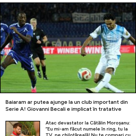
Baiaram ar putea ajunge la un club important din
Serie A! Giovanni Becali e implicat în tratative
Atac devastator la Cătălin Moroșanu:
”Eu mi-am făcut numele în ring, tu la
TV, pe chiloțăreală! Nu te compari cu