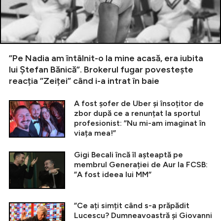
”Pe Nadia am întâlnit-o la mine acasă, era iubita
lui Ștefan Bănică”. Brokerul fugar povestește
reacția ”Zeiței” când i-a intrat în baie
A fost șofer de Uber și însoțitor de
zbor după ce a renunțat la sportul
profesionist: ”Nu mi-am imaginat în
viața mea!”
Gigi Becali încă îl așteaptă pe
membrul Generației de Aur la FCSB:
”A fost ideea lui MM”
”Ce ați simțit când s-a prăpădit
Lucescu? Dumneavoastră și Giovanni