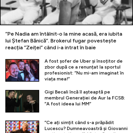
”Pe Nadia am întâlnit-o la mine acasă, era iubita
lui Ștefan Bănică”. Brokerul fugar povestește
reacția ”Zeiței” când i-a intrat în baie
A fost șofer de Uber și însoțitor de
zbor după ce a renunțat la sportul
profesionist: ”Nu mi-am imaginat în
viața mea!”
Gigi Becali încă îl așteaptă pe
membrul Generației de Aur la FCSB:
”A fost ideea lui MM”
”Ce ați simțit când s-a prăpădit
Lucescu? Dumneavoastră și Giovanni