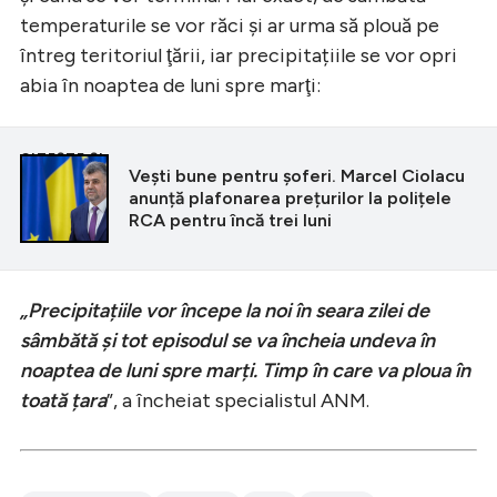
temperaturile se vor răci şi ar urma să plouă pe
întreg teritoriul ţării, iar precipitațiile se vor opri
abia în noaptea de luni spre marţi:
CITEȘTE ȘI
Vești bune pentru șoferi. Marcel Ciolacu
anunță plafonarea prețurilor la polițele
RCA pentru încă trei luni
„Precipitațiile vor începe la noi în seara zilei de
sâmbătă și tot episodul se va încheia undeva în
noaptea de luni spre marți. Timp în care va ploua în
toată țara
”, a încheiat specialistul ANM.