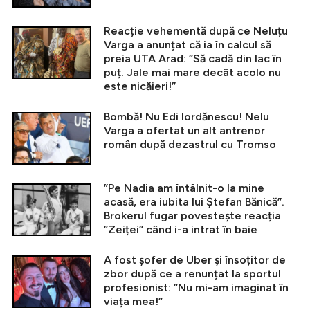
Reacție vehementă după ce Neluțu
Varga a anunțat că ia în calcul să
preia UTA Arad: ”Să cadă din lac în
puț. Jale mai mare decât acolo nu
este nicăieri!”
Bombă! Nu Edi Iordănescu! Nelu
Varga a ofertat un alt antrenor
român după dezastrul cu Tromso
”Pe Nadia am întâlnit-o la mine
acasă, era iubita lui Ștefan Bănică”.
Brokerul fugar povestește reacția
”Zeiței” când i-a intrat în baie
A fost șofer de Uber și însoțitor de
zbor după ce a renunțat la sportul
profesionist: ”Nu mi-am imaginat în
viața mea!”