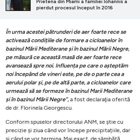
Prietena din Miami a familiei Iohannis a
pierdut procesul început în 2016
În urma acestei pătrunderi de aer foarte rece se
activează condițiile de formare a cicloanelor în
bazinul Mării Mediterane și în bazinul Mării Negre,
pe măsură ce această masă de aer foarte rece
avansează spre noi. Influența pe care o așteptăm
noi începând de vineri este, pe de o parte cea a
aerului polar și, pe de altă parte, a cicloanelor care
urmează să se formeze în bazinul Marii Mediterane
și în bazinul Mării Negre”,
a fost declaraţia oferită
de dr. Florinela Georgescu.
Conform spuselor directorului ANM, se ştie cu
precizie şi ziua când vor începe precipitațiile, dar
şi când se vor termina. Mai exact, de sâmbătă