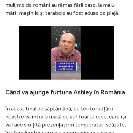
mulţime de români au rămas fără case, la malul
mării mașinile şi tarabele au fost aduse pe plajă.
Când va ajunge furtuna Ashley în România
În acest final de săptămână, pe teritoriul ţării
noastre va intra o masă de aer foarte rece, care își
va face simţită prezenţa prin temperaturi scăzute,
în afara limitei normale a perioadei în care ne