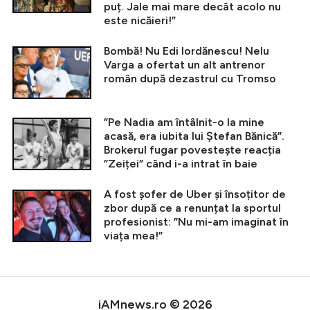
puț. Jale mai mare decât acolo nu
este nicăieri!”
Bombă! Nu Edi Iordănescu! Nelu
Varga a ofertat un alt antrenor
român după dezastrul cu Tromso
”Pe Nadia am întâlnit-o la mine
acasă, era iubita lui Ștefan Bănică”.
Brokerul fugar povestește reacția
”Zeiței” când i-a intrat în baie
A fost șofer de Uber și însoțitor de
zbor după ce a renunțat la sportul
profesionist: ”Nu mi-am imaginat în
viața mea!”
iAMnews.ro © 2026