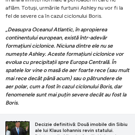
aflăm. Totuşi, urmările furtunii Ashley nu vor fi la
fel de severe ca în cazul ciclonului Boris.
„Deasupra Oceanul Atlantic, în apropierea
continentului european, există într-adevăr
formațiuni ciclonice. Niciuna dintre ele nu se
numește Ashley. Aceste formațiuni ciclonice vor
evolua cu precipitații spre Europa Centrală. În
spatele lor vine o masă de aer foarte rece (sau mult
mai rece decât până acum) sau o pătrundere de
aer polar, cum a fost în cazul ciclonului Boris, dar
fenomenele sunt mai puțin severe decât au fost la
Boris.
CITEȘTE ȘI
Decizie definitivă: Două imobile din Sibiu
ale lui Klaus Iohannis revin statului.