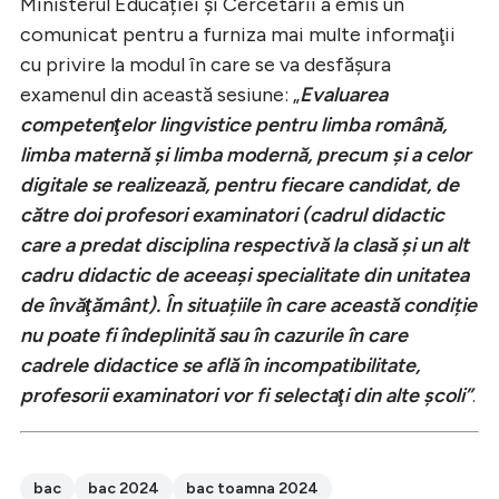
Ministerul Educației şi Cercetării a emis un
comunicat pentru a furniza mai multe informaţii
cu privire la modul în care se va desfăşura
examenul din această sesiune: „
Evaluarea
competenţelor lingvistice pentru limba română,
limba maternă şi limba modernă, precum şi a celor
digitale se realizează, pentru fiecare candidat, de
către doi profesori examinatori (cadrul didactic
care a predat disciplina respectivă la clasă și un alt
cadru didactic de aceeaşi specialitate din unitatea
de învăţământ). În situațiile în care această condiție
nu poate fi îndeplinită sau în cazurile în care
cadrele didactice se află în incompatibilitate,
profesorii examinatori vor fi selectaţi din alte școli”
.
bac
bac 2024
bac toamna 2024