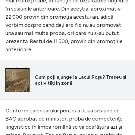
mai multe probe, în funcţie de rezultatele obţinute
în sesiunile anterioare. Din aceştia, aproximativ
22.000 provin din promoţia acestui an, adică
vorbim despre candidaţi are fie nu au promovat
una sau mai multe probe, ori care nu s-au putut
prezenta. Restul de 11.500, provin din promoțiile
anterioare.
CITEȘTE ȘI
Cum poţi ajunge la Lacul Roşu? Traseu şi
activităţi în zonă
Conform calendarului pentru a doua sesiune de
BAC aprobat de minister, proba de competenţe
lingvistice în limba română se va desfăşura azi şi
mâine, 9 august. Tot pe 9 va avea loc şi proba de