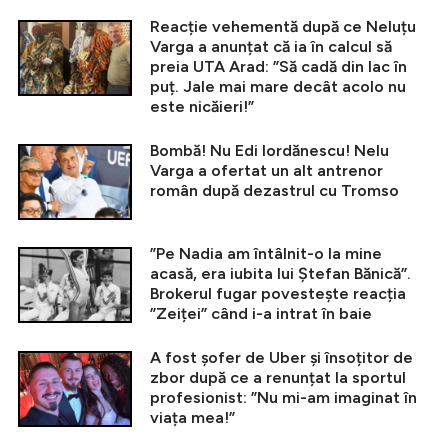
Reacție vehementă după ce Neluțu
Varga a anunțat că ia în calcul să
preia UTA Arad: ”Să cadă din lac în
puț. Jale mai mare decât acolo nu
este nicăieri!”
Bombă! Nu Edi Iordănescu! Nelu
Varga a ofertat un alt antrenor
român după dezastrul cu Tromso
”Pe Nadia am întâlnit-o la mine
acasă, era iubita lui Ștefan Bănică”.
Brokerul fugar povestește reacția
”Zeiței” când i-a intrat în baie
A fost șofer de Uber și însoțitor de
zbor după ce a renunțat la sportul
profesionist: ”Nu mi-am imaginat în
viața mea!”