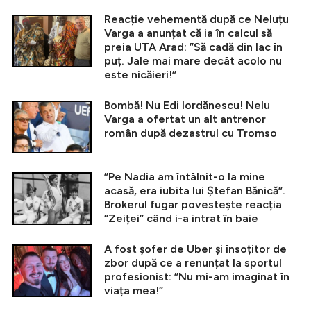
Reacție vehementă după ce Neluțu
Varga a anunțat că ia în calcul să
preia UTA Arad: ”Să cadă din lac în
puț. Jale mai mare decât acolo nu
este nicăieri!”
Bombă! Nu Edi Iordănescu! Nelu
Varga a ofertat un alt antrenor
român după dezastrul cu Tromso
”Pe Nadia am întâlnit-o la mine
acasă, era iubita lui Ștefan Bănică”.
Brokerul fugar povestește reacția
”Zeiței” când i-a intrat în baie
A fost șofer de Uber și însoțitor de
zbor după ce a renunțat la sportul
profesionist: ”Nu mi-am imaginat în
viața mea!”